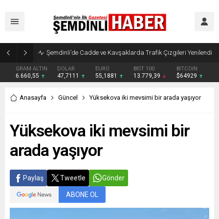
Şemdinli’de Cadde ve Kavşaklarda Trafik Çizgileri Yenilendi
GRAM ALTIN
DOLAR
EURO
BIST 100
BITCOIN
6.660,55
47,7111
55,1881
13.779,39
$64929
Anasayfa
Güncel
Yüksekova iki mevsimi bir arada yaşıyor
Yüksekova iki mevsimi bir
arada yaşıyor
Paylaş
Tweetle
Gönder
ABONE OL