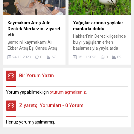
basın açıklaması yaparak, 3.
görüşmelerinde, HDP’ye
Lig’de yeni bir grup
dönük “PKK’nın siyasi
oluşturulup 16 ilin
uzantılarına Hazine’den
takımlarının bu gruba
para verilmesi haramdır”
Kaymakam Ateş Aile
Yağışlar artınca yaylalar
alınmasını teklif ettiler. 16
sözlerinin tartışması
Destek Merkezini ziyaret
mantarla doldu
ilin ASKF başkanları,
sürüyor. Destici, bu sözlerine
etti
Hakkari‘nin Derecik ilçesinde
Cumhuriyet’in...
sosyal medya...
Şemdinli kaymakamı Ali
bu yıl yağışların erken
Ekber Ateş Eşi Cansu Ateş
başlamasıyla yaylalarda
ile birlikte Aile Destek
mantar çıktı. Irak’ın sıfır
24.11.2023
0
67
05.11.2023
0
82
Merkezini ziyaret etti. Aile
noktasında bulunan Derecik
Destek Merkezindeki
ilçesinde, ormanlık alanda
kadınlarla bir araya gelen
mantarı gören hayrete
Bir Yorum Yazın
Kaymakam Ateş kadınların
döndü. Bölgede manzara
yaptıkları el ürünlerini
tamamen yeşile
inceledi. Okuma yazma
bürünürken, birçok noktada
Yorum yapabilmek için
oturum açmalısınız
.
kursuna gelen kadınları da
ise mantar çıkmaya başladı.
ziyaret ederek taleplerini
Uzmanlar, zehirli
Ziyaretçi Yorumları - 0 Yorum
dinledi. Kaymakam Ateşin
mantarların olabileceğini ve
Eşi Cansu Ateş’te kursta
bunlara dikkat edilmesi
bulunan çocuklarla yakından
gerektiğini belirterek
Henüz yorum yapılmamış.
ilgilenip hediye...
vatandaşları uyardı. Yöre
sakinlerinden Mehmet