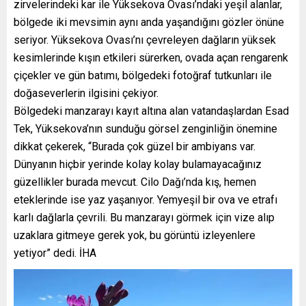
zirvelerindeki kar ile Yüksekova Ovası’ndaki yeşil alanlar,
bölgede iki mevsimin aynı anda yaşandığını gözler önüne
seriyor. Yüksekova Ovası’nı çevreleyen dağların yüksek
kesimlerinde kışın etkileri sürerken, ovada açan rengarenk
çiçekler ve gün batımı, bölgedeki fotoğraf tutkunları ile
doğaseverlerin ilgisini çekiyor.
Bölgedeki manzarayı kayıt altına alan vatandaşlardan Esad
Tek, Yüksekova’nın sunduğu görsel zenginliğin önemine
dikkat çekerek, “Burada çok güzel bir ambiyans var.
Dünyanın hiçbir yerinde kolay kolay bulamayacağınız
güzellikler burada mevcut. Cilo Dağı’nda kış, hemen
eteklerinde ise yaz yaşanıyor. Yemyeşil bir ova ve etrafı
karlı dağlarla çevrili. Bu manzarayı görmek için vize alıp
uzaklara gitmeye gerek yok, bu görüntü izleyenlere
yetiyor” dedi. İHA