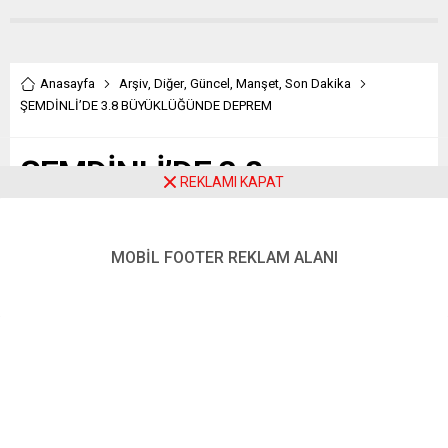
Yılmaz...
Anasayfa
Arşiv
,
Diğer
,
Güncel
,
Manşet
,
Son Dakika
ŞEMDİNLİ’DE 3.8 BÜYÜKLÜĞÜNDE DEPREM
ŞEMDİNLİ’DE 3.8
REKLAMI KAPAT
BÜYÜKLÜĞÜNDE DEPREM
MOBİL FOOTER REKLAM ALANI
Paylaş
Tweetle
Gönder
ABONE OL