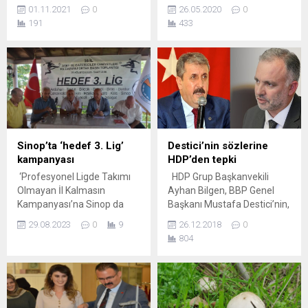
aldığı makalesinde AK Parti
tırmandığı Libya’da ateşkes
01.11.2021
0
26.05.2020
0
içinden görüşlere de yer
çağrısı yaptığı açıklandı. Rus
191
433
verdi. Bir yetkili, ekonomi
Dışişleri’nin açıklaması,
konusunda ‘kimsenin
ABD’nin ‘Rusya Libya’ya
Erdoğan’a gerçeği
uçak gemisi gönderdi’
söyleyemediğini’ öne sürdü.
iddiasının üzerine geldi.
İngiliz gazetesi Financial
Libya’da son dönemde artan
Times (FT), Türkiye’deki
gerilin konusunda Rusya ve
ekonomik sorunları ve
ABD’den peş peşe
bunlara paralel olarak
açıklamalar geliyor. ABD
siyaset sahnesinde yaşanan
ordusu Rusya’yı ‘General
Sinop’ta ‘hedef 3. Lig’
Destici’nin sözlerine
gelişmeleri mercek altına
Halife Hafter güçlerini
kampanyası
HDP’den tepki
aldı. ‘Erdoğan’ı zor
desteklemek için Libya’ya
‘Profesyonel Ligde Takımı
HDP Grup Başkanvekili
durumdaki ekonomi mi
savaş...
Olmayan İl Kalmasın
Ayhan Bilgen, BBP Genel
devirecek?’...
Kampanyası’na Sinop da
Başkanı Mustafa Destici’nin,
destek verdi. Profesyonel
“PKK'nın siyasi uzantısı”
29.08.2023
0
9
26.12.2018
0
ligde futbol takımları
sözlerine “Biz 6 milyonun
804
bulunmayan 16 ilde Amatör
uzantısıyız” yanıtı verdi.
Spor Kulüpleri
Büyük Birlik Partisi (BBP)
Federasyonlarının(ASKF)
Genel Başkanı, Ankara
temsilcileri ile gazeteciler
Milletvekili Mustafa
cemiyeti temsilcileri ortak
Destici’nin bütçe