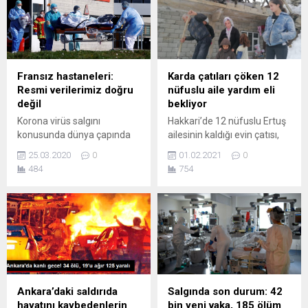
Fransız hastaneleri:
Karda çatıları çöken 12
Resmi verilerimiz doğru
nüfuslu aile yardım eli
değil
bekliyor
Korona virüs salgını
Hakkari’de 12 nüfuslu Ertuş
konusunda dünya çapında
ailesinin kaldığı evin çatısı,
tartışılan hasta ve ölü
kar kütlesinin ağırlığına
25.03.2020
0
01.02.2021
0
sayıları konusunda
dayanamayarak çöktü.
484
754
Fransa’dan çarpıcı bir
Tugay yolu üzerinde
açıklama geldi. Fransa
bulunan Gopsi mevkiinde
Hastaneler Federasyonu,
ikamet eden Salih Ertuş’un
gerçek ölü sayısının
banka kredisi ile yaptığı
hükümetin resmi
derme çatma evinin çatısı
verilerinden çok daha
kardan çöktü. İşsiz ve 12
yüksek olduğunu açıkladı.
nüfusu bulunan Salih Ertuş,
Fransa Hastaneler
evin çatısını onarmak için
Federasyonu
ilgili kurumlar ve hayırsever
Ankara’daki saldırıda
Salgında son durum: 42
Başkanı Frederic Valletoux,
vatandaşların desteğini...
hayatını kaybedenlerin
bin yeni vaka, 185 ölüm