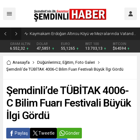
Kaymakam Erdoğan, Halk Eğitimi Merkezi ve ADEM’de Kursları İnceledi
GRAM ALTIN
DOLAR
EURO
BIST 100
BITCOIN
6.552,32
47,5851
55,1265
13.703,13
$64594
Anasayfa
Düğünlerimiz
,
Eğitim
,
Foto Galeri
Şemdinli’de TÜBİTAK 4006-C Bilim Fuarı Festivali Büyük İlgi Gördü
Şemdinli’de TÜBİTAK 4006-
C Bilim Fuarı Festivali Büyük
İlgi Gördü
Paylaş
Tweetle
Gönder