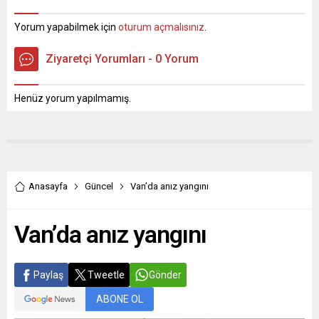
şehri terk ettiği gerekçesiyle
verildiğini duyurdu. Valilik
görevden alındı. İstanbul
açıklamasında, “İlimiz
Yorum yapabilmek için
oturum açmalısınız
.
Büyükşehir Belediyesi
Merkez ve bağlı köylerinde
seçiminden önce PKK lideri
olumsuz hava koşulları
Ziyaretçi Yorumları - 0 Yorum
Abdullah Öcalan ile yaptığı
nedeniyle ilk ve...
görüşme ile gündeme gelen
Ali Kemal Özcan, Munzur
Henüz yorum yapılmamış.
Üniversitesi Sosyoloji...
Anasayfa
Güncel
Van’da anız yangını
Van’da anız yangını
Paylaş
Tweetle
Gönder
ABONE OL