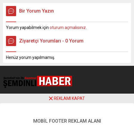
kaybederek uçurumdan Zap
tarafından yapıldı. Saldırının
Suyu’na düştü. Olay gece
ardından ölü sayısı 32’ye
Bir Yorum Yazın
saatlerinde Hakkari girişinde
yükselirken, en az 100
meydana geldi. İddiaya göre
kişinin yaralandığı
Seyir Kafe otoparkından
kaydedildi. Irak’ın başkenti
Yorum yapabilmek için
oturum açmalısınız
.
çıkan S.D. isimli kadın
Bağdat’ta kalabalık bir
sürücü, henüz
pazarda düzenlenen iki
Ziyaretçi Yorumları - 0 Yorum
belirlenemeyen bir nedenle
intihar saldırısında ölü sayısı
direksiyon hakimiyetini
32’ye yükseldi, en az 100
kaybederek uçurumdan Zap
kişinin yaralandığı
Henüz yorum yapılmamış.
Suyu’na düştü. İhbar
kaydedildi. Saldırıyı, IŞİD...
üzerine olay yerine...
REKLAMI KAPAT
MOBİL FOOTER REKLAM ALANI
Şemdinli Haber Gazetesi
ankara hosting
sunucularında
barınmaktadır. 2022 - Bütün hakları saklıdır.