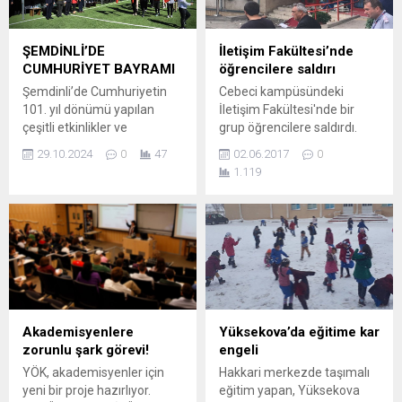
ŞEMDİNLİ’DE
İletişim Fakültesi’nde
CUMHURİYET BAYRAMI
öğrencilere saldırı
Şemdinli’de Cumhuriyetin
Cebeci kampüsündeki
101. yıl dönümü yapılan
İletişim Fakültesi'nde bir
çeşitli etkinlikler ve
grup öğrencilere saldırdı.
törenlerle kutlandı. Şemdinli
Ankara Üniversitesi Siyasal
29.10.2024
0
47
02.06.2017
0
şehir stadyumunda
Bilgiler Fakültesi’nde
1.119
düzenlenen törende
(mülkiye) dün yaşanan
Şemdinli Kaymakamı Yunus
saldırının ardından bugün de
Emre Akpınar, Belediye
İletişim Fakültesi hedef
Başkanı Fahri Şakar ve
alındı. Bir grup, Cebeci
vatandaşlar katıldı. Saygı
kampüsündeki İletişim
duruşu ve İstiklal Marşı’nın
Fakültesi’nde öğrencilere
okunmasının ardından
saldırdı. Taşlı-sopalı grubu
şiirlerin okunduğu ve folklor
özel güvenlik görevlileri
gösterisini sunulduğu
engellemeye çalıştı ancak
Akademisyenlere
Yüksekova’da eğitime kar
törende Cumhuriyet
yetersiz kaldı. Kampüs
zorunlu şark görevi!
engeli
Bayramı kapsamında
içerisine polisin gelmesiyle
YÖK, akademisyenler için
Hakkari merkezde taşımalı
düzenlenen yarışmalarda
fakülteye saldıran grup
yeni bir proje hazırlıyor.
eğitim yapan, Yüksekova
dereceye giren öğrencilere...
kampüsten...