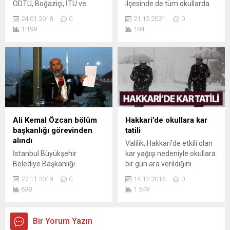
ODTÜ, Boğaziçi, İTÜ ve
ilçesinde de tüm okullarda
Marmara gibi
eğitime bir gün ara verildiği
24.01.2018
0
21.12.2021
0
üniversitelerde doktorasını
bildirildi. Valiliğin sosyal
1.199
184
tamamlayan
medya hesabından yapılan
akademisyenlerin Anadolu
bilgilendirmede, şu ifadelere
üniversitelerinde görev
yer verildi: “Valiliğimizin
yapması zorunlu hale
aldığı karar ile yoğun kar
getirilebilir. Projenin KHK'yla
yağışı nedeniyle 21 Aralık
hayata geçmesi bekleniyor.
2021 Salı günü ilimiz
Yükseköğretim Kurulu’nun
merkezinde taşımalı
(YÖK) ‘seçkin’
eğitime, Yüksekova
üniversitelerde doktora
ilçemizde ve bağlı
Ali Kemal Özcan bölüm
Hakkari’de okullara kar
görenlerin, hekimler gibi
köylerinde ise okullarımızın...
başkanlığı görevinden
tatili
mecburi hizmet yapmasını
alındı
Valilik, Hakkari’de etkili olan
öngören bir çalışma
İstanbul Büyükşehir
kar yağışı nedeniyle okullara
başlattığı bildirildi. Çalışma
Belediye Başkanlığı
bir gün ara verildiğini
kapsamında
seçimleri öncesi PKK lideri
duyurdu. Hakkari’de dün
akademisyenlerin 2...
27.11.2019
0
14.12.2015
0
Abdullah Öcalan'ın
akşamdan beri etkili olan
638
1.549
mektubunu kamuoyu ile
yoğun kar yağışı nedeniyle
paylaşması ile gündeme
bugün okullar tatil edildi.
gelen Ali Kemal Özcan,
Konuyla ilgili açıklama yapan
Bir Yorum Yazın
mesai saatlerinde izinsiz
valilik, okullara bir gün ara