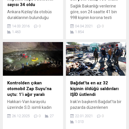
Fransa’da korona
sayısı 34 oldu
Sağlık Bakanlığı verilerine
virüsünden ölenlerin
Ankara Kızılay’da otobüs
göre, son 24 saatte 41 bin
sayısının hükümetin günlük
duraklarının bulunduğu
998 kişinin korona testi
olarak açıkladığı resmi
Güvenpark’a yakın bir
pozitif çıktı, 185 kişi vefat
verilerden çok daha yüksek...
14.03.2016
0
04.04.2021
0
noktada meydana gelen
etti. Toplam vaka sayısı 3
1.463
1.854
patlamada 34 kişi yaşamını
milyon 487 bin 50’ye, can
yitirdi, 125 kişi de yaralandı.
kaybı 32 bin 263’e ulaştı.
Başkent Ankara’da
Türkiye’de korona virüsü
Kızılay’da 18.45’te büyük bir
salgınına ilişkin günlük resmi
patlama meydana geldi.
veriler açıklandı. Buna göre
Kentin merkezinde yaşanan
son 24 saatte 246 bin 210...
patlama, Güvenpark’ta
otobüs duraklarının olduğu
bölgede, çevik kuvvet
Kontrolden çıkan
Bağdat’ta en az 32
polislerinin asayişi sağlamak
otomobil Zap Suyu’na
kişinin öldüğü saldırıları
için bulunduğu yere de yakın
uçtu: 1’i ağır yaralı
IŞİD üstlendi
bir noktada gerçekleşti.
Hakkari-Van karayolu
Irak’ın başkenti Bağdat’ta bir
İçişleri...
üzerinde S.D. isimli kadın
pazarda düzenlenen
sürücü, henüz
bombalı saldırıları IŞİD
26.12.2025
0
27
22.01.2021
0
belirlenemeyen bir nedenle
üstlendi. Duyuru, IŞİD’in
1.013
direksiyon hakimiyetini
yayın organı Amaq