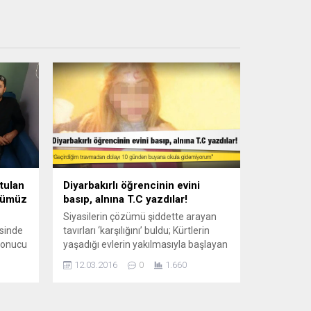
tulan
Diyarbakırlı öğrencinin evini
üğümüz
basıp, alnına T.C yazdılar!
Siyasilerin çözümü şiddette arayan
esinde
tavırları ‘karşılığını’ buldu; Kürtlerin
 sonucu
yaşadığı evlerin yakılmasıyla başlayan
k
süreç ‘evde bayraklı işkence’ ile
12.03.2016
0
1.660
 korku
devam ediyor. Çınarcık Meslek Yüksek
Okulu’nda okuyan 6 kız öğrenci, 20
yaşındaki Diyarbakırlı R.E’nin evini