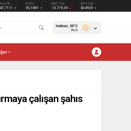
DOLAR
EURO
BIST 100
BITCOIN
47,7111
55,1881
13.779,39
$64929
Hakkari,
30
°C
Açık
iğer
urmaya çalışan şahıs