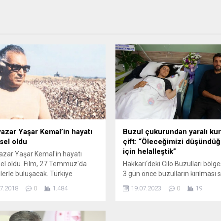
yazar Yaşar Kemal’in hayatı
Buzul çukurundan yaralı kur
sel oldu
çift: “Öleceğimizi düşünd
için helalleştik”
azar Yaşar Kemal'in hayatı
el oldu. Film, 27 Temmuz'da
Hakkari‘deki Cilo Buzulları bölg
cilerle buluşacak. Türkiye
3 gün önce buzulların kırılması
at tarihinin en önemli
düştükleri çukurdan yaralı olara
7.2018
0
1.484
19.07.2023
0
19
rinden Yaşar Kemal’in hayatını
kurtarılan Avcu çifti yaşadıkları
n Yaşar Kemal Efsanesi
dolu anları anlattı. Cilo Buzulları
eli çekildi. Belgesel 27
bölgesinde kırılan buzulların