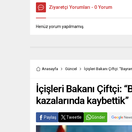
“Cumhurbaşkanının...
Ziyaretçi Yorumları - 0 Yorum
Henüz yorum yapılmamış.
Anasayfa
Güncel
İçişleri Bakanı Çiftçi: “Bayr
İçişleri Bakanı Çiftçi:
kazalarında kaybettik”
Paylaş
Tweetle
Gönder