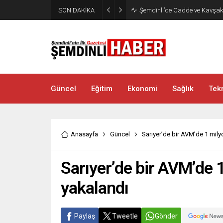
SON DAKİKA
Şemdinli’de Cadde ve Kavşakla
Güncel
Eğitim
Ekonomi
Sağlık
Tekn
Anasayfa
Güncel
Sarıyer’de bir AVM’de 1 mily
Sarıyer’de bir AVM’de 
yakalandı
Paylaş
Tweetle
Gönder