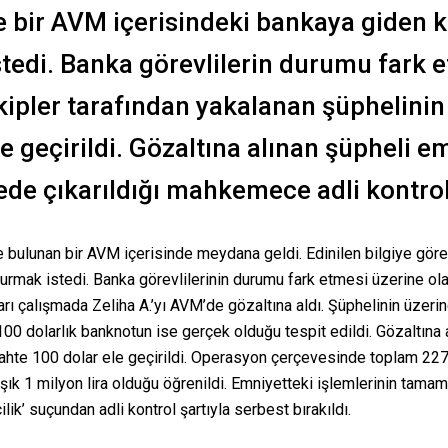
e bir AVM içerisindeki bankaya giden k
tedi. Banka görevlilerin durumu fark 
ekipler tarafından yakalanan şüphelini
e geçirildi. Gözaltına alınan şüpheli e
ede çıkarıldığı mahkemece adli kontrol 
de bulunan bir AVM içerisinde meydana geldi. Edinilen bilgiye gö
urmak istedi. Banka görevlilerinin durumu fark etmesi üzerine olay
ları çalışmada Zeliha A.’yı AVM’de gözaltına aldı. Şüphelinin üzer
00 dolarlık banknotun ise gerçek olduğu tespit edildi. Gözaltına
sahte 100 dolar ele geçirildi. Operasyon çerçevesinde toplam 227
laşık 1 milyon lira olduğu öğrenildi. Emniyetteki işlemlerinin tam
ik’ suçundan adli kontrol şartıyla serbest bırakıldı.