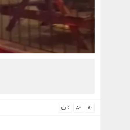
A
A
+
-
0