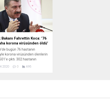
’da izleyicilerle buluşacak.
oluşturduğu çukura düşen 4 kiş
e’nin dünyaca ünlü yazarı Yaşar
2’si ilk gün sağ kurtarılmış, kayb
in hayatı belgesel oldu. Usta
Hakime Koç (İstanbul) ve Meh
n kendi ağzından ve dostları
Aydın’ın (Şırnak) bulunması için
dan anlatıldığı Yaşar...
arama kurtarma...
k Bakanı Fahrettin Koca: ’76
daha korona virüsünden öldü’
e’de bugün 76 hastanın
le korona virüsünden ölenlerin
 501’e çıktı. 302 hastanın
tiğine dikkat çeken Sağlık Bakanı
4.2020
0
695
tin Koca, “İyileşen hasta
zda önemli artış oldu. Dün
 484 olan iyileşen hasta
z bugün 786’ya ulaştı” dedi.
e’de korona virüsü (Covid-19)
yle son 24 saatte 76 kişi daha
...