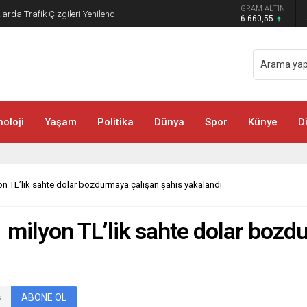
GRAM ALTIN
rda Trafik Çizgileri Yenilendi
6.660,55
oloji
Yaşam
Politika
Dünya
Spor
Künye
D
on TL’lik sahte dolar bozdurmaya çalışan şahıs yakalandı
1 milyon TL’lik sahte dolar bozd
ABONE OL