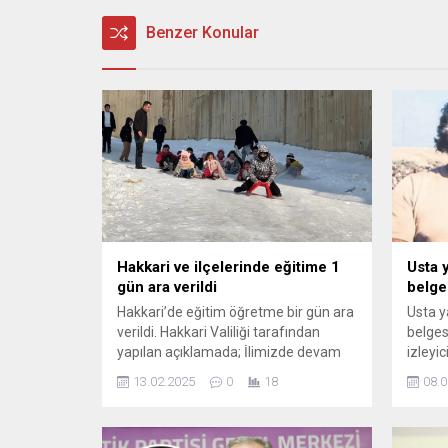
Benzer Konular
Hakkari ve ilçelerinde eğitime 1
Usta 
gün ara verildi
belge
Hakkari’de eğitim öğretme bir gün ara
Usta y
verildi. Hakkari Valiliği tarafından
belges
yapılan açıklamada; İlimizde devam
izleyi
eden yoğun kar yağışlarından dolayı
edebiy
13.02.2025
0
18
08.0
karayolu ulaşımında oluşabilecek çığ,
isimle
heyelan, buzlanma ve don olayı gibi
anlata
diğer hususlar da göz önünde
belges