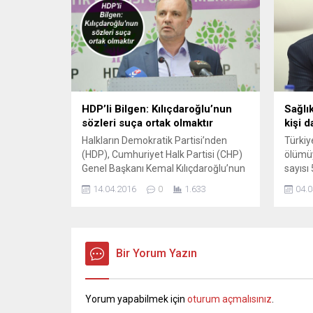
tutularak 14.02.2025 Cuma günü
Temmuz
Hakkari ve tüm ilçelerinde; yüksek
Türkiy
öğretim kurumları, özel kreş ve
Kemal’
anaokulları, halk...
yazarı
tarafın
HDP’li Bilgen: Kılıçdaroğlu’nun
Sağlı
sözleri suça ortak olmaktır
kişi 
Halkların Demokratik Partisi’nden
Türkiy
(HDP), Cumhuriyet Halk Partisi (CHP)
ölümüy
Genel Başkanı Kemal Kılıçdaroğlu’nun
sayısı
“Anayasaya aykırı olduğu halde
iyileş
14.04.2016
0
1.633
04.0
dokunulmazlık teklifine ‘evet’
Fahret
diyeceğiz, HDP de ‘evet’ demeli”
sayımı
şeklindeki açıklamasına yanıt geldi.
toplam
CHP’nin tutumunu değerlendiren HDP
sayımı
Parti Sözcüsü Ayhan Bilgen,
Bir Yorum Yazın
Türkiy
Kılıçdaroğlu’nun açıklamasının,
nedeni
“siyasetin ve parlamentonun
öldü ve
tasfiyesine oy verme beyanı”
Yorum yapabilmek için
oturum açmalısınız
.
anlamına geldiğini söyledi ve