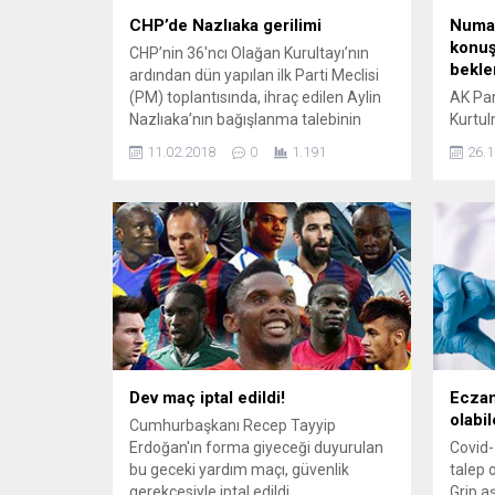
CHP’de Nazlıaka gerilimi
Numan
konuş
CHP’nin 36'ncı Olağan Kurultayı’nın
bekle
ardından dün yapılan ilk Parti Meclisi
(PM) toplantısında, ihraç edilen Aylin
AK Par
Nazlıaka’nın bağışlanma talebinin
Kurtu
gündeme geldi. Bağışlanma önerisi,
Türkiy
11.02.2018
0
1.191
26.1
yaşanan sert tartışmaları ardından
beklem
geri çekildi. CHP’nin yeni PM’si 36’ncı
konuşa
Olağan Kurultay’ın ardından Genel
‘Türkiy
Başkan Kemal Kılıçdaroğlu
istem
başkanlığında dün ilk toplantısını yaptı.
“Gelec
Basına kapalı toplantı yaklaşık 5 saat...
atacak
Parti 
Kurtul
ABD’yle
400’le
uygula
Dev maç iptal edildi!
Eczane
olabil
Cumhurbaşkanı Recep Tayyip
Erdoğan'ın forma giyeceği duyurulan
Covid-
bu geceki yardım maçı, güvenlik
talep o
gerekçesiyle iptal edildi.
Grip a