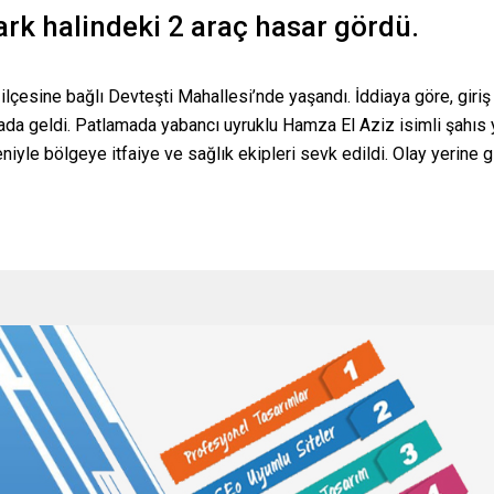
ark halindeki 2 araç hasar gördü.
iye ilçesine bağlı Devteşti Mahallesi’nde yaşandı. İddiaya göre, gir
a geldi. Patlamada yabancı uyruklu Hamza El Aziz isimli şahıs yar
niyle bölgeye itfaiye ve sağlık ekipleri sevk edildi. Olay yerine g