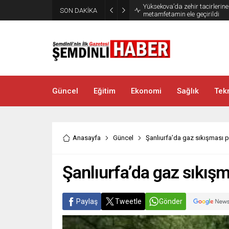
Yüksekova’da zehir tacirlerine
SON DAKİKA
metamfetamin ele geçirildi
Güncel
Eğitim
Ekonomi
Sağlık
Tekn
Anasayfa
Güncel
Şanlıurfa’da gaz sıkışması p
Şanlıurfa’da gaz sıkışm
Paylaş
Tweetle
Gönder