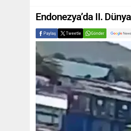
Endonezya’da II. Dünya
Paylaş
Tweetle
Gönder