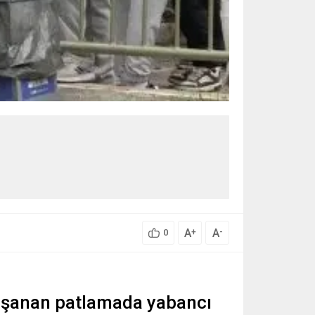
A
A
+
-
0
yaşanan patlamada yabancı