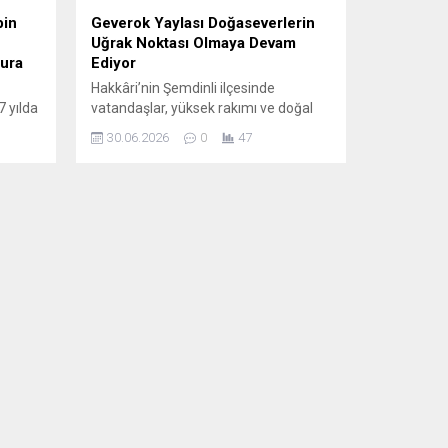
bin
Geverok Yaylası Doğaseverlerin
Uğrak Noktası Olmaya Devam
tura
Ediyor
Hakkâri’nin Şemdinli ilçesinde
 yılda
vatandaşlar, yüksek rakımı ve doğal
k
güzellikleriyle öne çıkan Geverok
30.06.2026
0
47
ıktı.
Yaylası’nda doğayla iç içe unutulmaz
mer
bir gün geçirdi. Şehir gürültüsünden
ladı. 3
uzaklaşmak isteyen Şemdinlili
fra
doğaseverler, yaylada kurdukları
et
çadırlarda kamp yaparak hem dinlendi
hem de doğanın tadını çıkardı. Serin
dır
hava eşliğinde közde demlenen çay,
sohbetlere eşlik ederken yaylada
samimi bir...