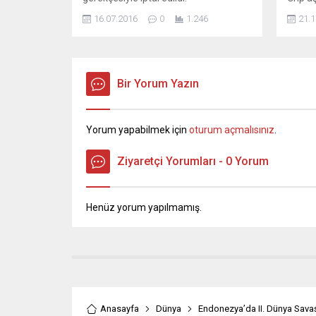
sistem
16.07.2016
0
1.246
21.1
lira o
salgını
aşısına
fazla 
Bir Yorum Yazın
birlikt
olmak 
Yorum yapabilmek için
oturum açmalısınız
.
Ziyaretçi Yorumları - 0 Yorum
Henüz yorum yapılmamış.
Anasayfa
Dünya
Endonezya’da II. Dünya Sava