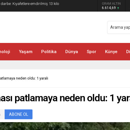
 darbe: Kıyafetlere emdirilmiş 13 kilo
GRAM ALTIN
6.614,69
oloji
Yaşam
Politika
Dünya
Spor
Künye
D
atlamaya neden oldu: 1 yaralı
ası patlamaya neden oldu: 1 yar
ABONE OL