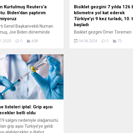
 Kurtulmuş Reuters’a
Bisiklet gezgini 7 yılda 126 
tu: Biden’dan yaptırım
kilometre yol kat ederek
miyoruz
Türkiye’yi 9 kez turladı, 10. 
başladı
ti Genel Başkanvekili Numan
lmuş, Joe Biden döneminde
Bisiklet gezgini Ömer Töremen 7
e-ABD ilişkilerinde gerilim
126 bin kilometre yol kat edere
1.2020
0
608
04.06.2024
0
73
ediklerini söyledi. Reuters’a
Türkiye’yi 9 kez turladı, 10. tura ç
n Kurtulmuş, Biden’ın
Bisiklet gezgini 48 yaşındaki Ö
e’yle gergin ilişkileri sürdürmek
Töremen, 10. Türkiye turuna baş
eyeceği’ yorumu yaparak
yıl aradan sonra Samsun’un Ba
ekte olumlu adımlar
ilçesine üçüncü kez geldi. Bisikl
larına inanıyorum” dedi. AK
yolculuğunda doğada ağaçların
Genel Başkanvekili Numan
altında ve ormanlık alanlarda ça
muş, Joe Biden’ın başkanlığında
kurmadan kalan...
 ilişkilerin gerilmesini ve S-
r nedeniyle Türkiye’ye yaptırım
nmasını beklemediklerini...
 listeleri iptal: Grip aşısı
ecekler belli oldu
19 salgını nedeniyle olağanüstü
lan grip aşısı Türkiye’ye geldi.
şısı alabilecekler e-Nabız