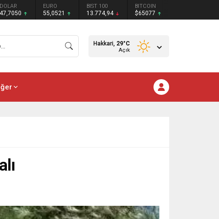
DOLAR
EURO
BIST 100
BITCOIN
47,7050
55,0521
13.774,94
$65077
Hakkari,
29
°C
Açık
iğer
alı