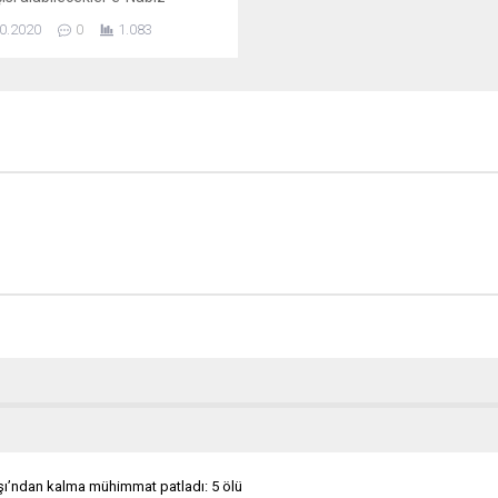
lerine yüklendi. Aşı fiyatı 72.64
0.2020
0
1.083
larak duyuruldu. Korona virüsü
 nedeniyle, bu kış için grip
 talep, geçen yıla göre iki kattan
artış gösterdi. Sonbaharla
e Türkiye genelinde grip aşısı
isteyenler eczanelere giderek...
şı’ndan kalma mühimmat patladı: 5 ölü