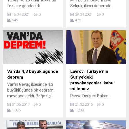
TBMM’ye 20 vekil hakkında
Milli Eğitim Bakanı Ziya
fezleke gönderildi.
Selçuk, ikinci dönemde
Fezlekelerden 10’u CHP’li,
liselerde tek sınav
16.04.2021
0
29.04.2021
0
10’u da HDP’li vekiller için
yapılacağını duyurdu. Bakan
545
475
hazırlandı. CHP’li 10, HDP’li
Selçuk, YKS ve LGS’nin
10 milletvekili hakkında
ertelenmesine ilişkin
düzenlenen 22 fezleke
herhangi bir kararın söz
Meclis Başkanlığı’na
konusu olmadığını da ifade
sunuldu. Fezlekeleri Karma
etti. Milli Eğitim Bakanı Ziya
Komisyon’a sevk edilen
Selçuk, katıldığı canlı
CHP’liler Bursa Milletvekili
yayında yüz yüze eğitim ve
Orhan Sarıbal, Bursa
sınavlarla ilgili açıklamalarda
Milletvekili Lale Karabıyık,
bulundu. Lise sınavlarıyla
Van’da 4,3 büyüklüğünde
Lavrov: Türkiye’nin
İstanbul Milletvekili Ahmet
ilgili Selçuk, “17 Mayıs’tan...
deprem
Suriye’deki
Ünal Çeviköz, Ankara
provokasyonları kabul
Van'ın Gevaş ilçesinde 4.3
Milletvekili Bülent Kuşoğlu,...
edilemez
büyüklüğünde bir deprem
meydana geldi. Boğaziçi
Rusya Dışişleri Bakanı
Üniversitesi Kandilli
Lavrov, “Türkiye’nin
01.05.2017
0
21.02.2016
0
Rasathanesi Deprem
Suriye’nin toprak birliğini
1.035
1.208
Araştırma Enstitüsü'nden
ihlal eden provokasyonları
alınan bilgiye göre, saat
kabul edilemez” dedi. Rusya
19.30'da merkez üssü
Dışişleri Bakanı Sergey