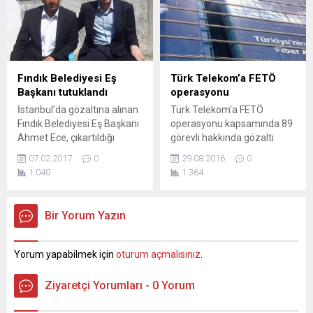
Van'ın Gevaş ilçesi Kazanç
Lavrov, ABD Dışişleri Bakanı
Mahallesi olan 4.3
John Kerry ile telefon
büyüklüğünde bir deprem
görüşmesi yaptı. Rusya
meydana geldi. Yerin 5.3
Dışişleri Bakanlığı’nın resmi
kilometresinde meydana
internet sitesinden yapılan
gelen depremde can ve mal
açıklamaya göre iki bakan,
Fındık Belediyesi Eş
Türk Telekom’a FETÖ
kaybının olmadığı öğrenildi.
Uluslararası Suriye Destek
Başkanı tutuklandı
operasyonu
Grubu Başkanlığı görevini
İstanbul’da gözaltına alınan
Türk Telekom'a FETÖ
yerine getiren Rusya ve
Fındık Belediyesi Eş Başkanı
operasyonu kapsamında 89
ABD’nin 12...
Ahmet Ece, çıkartıldığı
görevli hakkında gözaltı
mahkeme tarafından
kararı verildi ve 53 şüpheli
07.02.2017
0
29.08.2016
0
tutuklandı. Şırnak’ın
gözaltına alındı
1.040
1.364
Güçlükonak ilçesine bağlı
Fındık Beldesi Belediye Eş
Başkanı Ahmet Ece, sabah
Bir Yorum Yazın
saatlerinde İstanbul’da
gözaltına alındı. Hakkında
yürütülen bir soruşturma
Yorum yapabilmek için
oturum açmalısınız
.
kapsamında “yakalama”
kararı bulunan Ece,
Ziyaretçi Yorumları - 0 Yorum
emniyetteki işlemlerinin
ardından İstanbul