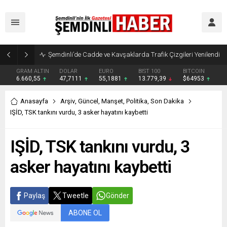
Şemdinli’de Cadde ve Kavşaklarda Trafik Çizgileri Yenilendi
GRAM ALTIN
DOLAR
EURO
BIST 100
BITCOIN
6.660,55
47,7111
55,1881
13.779,39
$64953
Anasayfa
Arşiv
,
Güncel
,
Manşet
,
Politika
,
Son Dakika
IŞİD, TSK tankını vurdu, 3 asker hayatını kaybetti
IŞİD, TSK tankını vurdu, 3
asker hayatını kaybetti
Paylaş
Tweetle
Gönder
ABONE OL