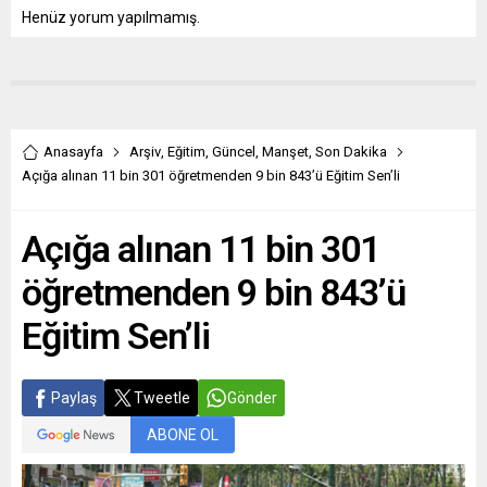
Adliyesi'ne çıkartıldı. SEGBİS
Henüz yorum yapılmamış.
üzerinden Cizre 1. Ağır
Ceza...
Anasayfa
Arşiv
,
Eğitim
,
Güncel
,
Manşet
,
Son Dakika
Açığa alınan 11 bin 301 öğretmenden 9 bin 843’ü Eğitim Sen’li
Açığa alınan 11 bin 301
öğretmenden 9 bin 843’ü
Eğitim Sen’li
Paylaş
Tweetle
Gönder
ABONE OL