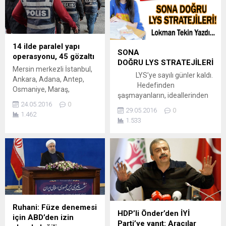
14 ilde paralel yapı
SONA
operasyonu, 45 gözaltı
DOĞRU LYS STRATEJİLERİ
Mersin merkezli İstanbul,
LYS’ye sayılı günler kaldı.
Ankara, Adana, Antep,
Hedefinden
Osmaniye, Maraş,
şaşmayanların, ideallerinden
Nevşehir, Urfa, Elazığ,
24.05.2016
0
vazgeçmeyenlerin
Kayseri, Antalya, Hatay ve
29.05.2016
0
1.462
hayallerinin gerçekleşmesine
Karaman’da “paralel yapı”
1.533
az kaldı. Elinden başarı
soruşturması kapsamında
sancağını düşürmeyenlerin,
45 kişi gözaltına alındı.
gölünde koca umutlar
Mersin merkezli 14 ilde
taşıyanların, yılmadan
“paralel yapı”
mücadele edenlerin
soruşturması kapsamında
rüyalarının gerçekleşmesine
45 kişi gözaltına alındı.
az kaldı. Ne var ki
Soruşturma kapsamında
hedefleri ve idealleri yüksek
Mersin, İstanbul, Ankara,
olanların önemli bir kısmı
Ruhani: Füze denemesi
Adana, Antep, Osmaniye,
HDP’li Önder’den İYİ
yarışı çoktan bıraktı. Onların
için ABD’den izin
Maraş, Nevşehir, Urfa,
Parti’ye yanıt: Aracılar