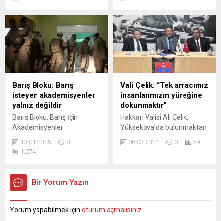
oturumda 315 kabul, 138 ret
mülteci politikasını açıkladı:
oyu ile güvenoyu aldı. 65.
“İktidarımızda Suriyeli
Hükümet, Meclis’ten
misafirlerimizle helalleşip iki
güvenoyu aldı. Meclis Genel
yılda memleketlerine
Kurulu, bugün AK Parti Genel
uğurlayacağız.” CHP Genel
Başkanı Binali Yıldırım
Başkanı Kemal Kılıçdaroğlu,
başkanlığında kurulan 65.
iktidar olduklarında en
Hükümet ile ilgili güven
önemli 5 önceliklerinden
oylaması için toplandı. Genel
birinin “Suriyeli
Barış Bloku: Barış
Vali Çelik: “Tek amacımız
Kurul’daki oturum...
misafirlerimizle helalleşip iki
isteyen akademisyenler
insanlarımızın yüreğine
yılda memleketlerine
yalnız değildir
dokunmaktır”
uğurlamak” olduğunu
Barış Bloku, Barış İçin
Hakkari Valisi Ali Çelik,
söyledi. ‘GEÇİNEMEYEN,
Akademisyenler
Yüksekova’da bulunmaktan
İŞSİZ KALAN
grubunun “Bu suça ortak
mutlu olduğunu belirterek,
SURİYELİLERDEN ŞİKAYET
13.01.2016
0
06.03.2024
0
59
olmayacağız” başlığı altında
“Tek amacımız
EDİYOR’ Kılıçdaroğlu, Twitter
1.274
toplanan imzalara destek
memleketimize hizmet
hesabından paylaştığı
veren akademisyenlere
etmek ve insanlarımızın
videoyla...
Cumhurbaşkanı Erdoğan
yüreğine dokunmaktır” dedi.
Bir Yorum Yazın
tarafından eleştirilmesine
Sabah saatlerinde
tepki göstererek, “Bizler de
Yüksekova’ya gelen Vali
barış, özgürlük ve eşitlik
Çelik, ilk olarak İpekyolu
Yorum yapabilmek için
oturum açmalısınız
.
adına onların dediği gibi ‘Bu
Caddesi üzerinde bulunan