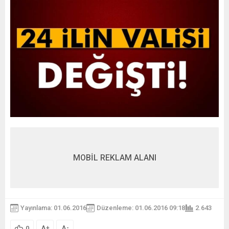
MOBİL REKLAM ALANI
Yayınlama: 01.06.2016
Düzenleme: 01.06.2016 09:18
2.643
A
A
+
-
0