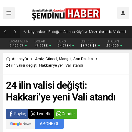
Kaymakam Erdoğan Altınsu Köyü ve Mezralarında Vatandaşlarla Buluştu
GRAM ALTIN
DOLAR
EURO
BIST 100
BITCOIN
6.495,07
47,5633
54,9784
13.703,13
$64909
Anasayfa
Arşiv
,
Güncel
,
Manşet
,
Son Dakika
24 ilin valisi değişti: Hakkari’ye yeni Vali atandı
24 ilin valisi değişti:
Hakkari’ye yeni Vali atandı
Paylaş
Tweetle
Gönder
ABONE OL