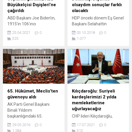
Büyükelçisi Dışişleri’ne
olsaydım sonuçlar farklı
çağırıldı
olacaktı
ABD Başkanı Joe Biden’ın,
HDP önceki dönem Eş Genel
1915’in 106’ıncı
Başkanı Selahattin
yıldönümüyle ilgili
Demirtaş'ın davası
25.04.2021
0
03.10.2018
0
açıklamasında Ermeni
Ankara'da başladı.
325
1.077
Soykırımı’nı tanımasının
Mahkeme heyetine seslene
ardından Türkiye tarafından
Demirtaş "Cumhurbaşkanı
ilk resmi adım geldi. ABD
ve Başbakan bazen günde 3
Büyükelçisi Dışişleri’ne
defa, bazen 5 defa beni
çağırıldı. Türkiye, ABD
suçlu ilan ettiler" dedi. Edirne
Başkanı Joe Biden’ın Ermeni
F Tipi Cezaevi’nde 4 Kasım
Soykırımı’nı tanımasının
2016’dan bu yana tutuklu
ardından ilk resmi
bulunan eski HDP Eş Genel
diplomatik adımını attı, ABD
Başkanı Selahattin
65. Hükümet, Meclis’ten
Kılıçdaroğlu: Suriyeli
Büyükelçisi Dışişleri
Demirtaş’ın tutuklu
güvenoyu aldı
kardeşlerimizi 2 yılda
Bakanlığı’na çağırıldı.
yargılandığı...
memleketlerine
AK Parti Genel Başkanı
Dışişleri Bakanlığı’ndan
uğurlayacağız
Binali Yıldırım
yapılan açıklamaya göre,
başkanlığındaki 65.
CHP lideri Kılıçdaroğlu,
Büyükelçi’ye, “açıklamanın
Hükümet, Meclis Genel
iktidara gelmeleri
reddedildiği...
29.05.2016
0
17.07.2021
0
Kurulu’nda düzenlenen
durumunda uygulayacakları
1.284
313