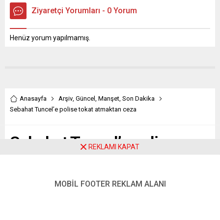
suça ortak olmayacağız!”
bir otelde yapılan toplantıya
Ziyaretçi Yorumları - 0 Yorum
dedi. Barış Bloku, Barış İçin
katıldı. Yaptığı toplantı
Akademisyenler
sonrası beraberindekilerle
grubunun “Bu suça ortak
Yüksekova Şoförler ve
Henüz yorum yapılmamış.
olmayacağız” başlığı altında
Otomobilciler Esnaf Odasına
toplanan imzalara destek
geçerek taksiciler,
veren 1128...
minibüsçüler, turizmciler,
acente...
Anasayfa
Arşiv
,
Güncel
,
Manşet
,
Son Dakika
Sebahat Tuncel’e polise tokat atmaktan ceza
Sebahat Tuncel’e polise
REKLAMI KAPAT
tokat atmaktan ceza
MOBİL FOOTER REKLAM ALANI
Paylaş
Tweetle
Gönder
ABONE OL