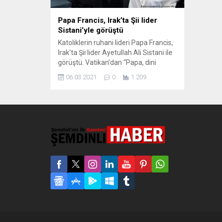
Papa Francis, Irak’ta Şii lider
Sistani’yle görüştü
Katoliklerin ruhani lideri Papa Francis,
Irak’ta Şii lider Ayetullah Ali Sistani ile
görüştü. Vatikan’dan “Papa, dini
topluluklar arasında iş birliği ve
06.03.2021
0
1.209
dostluğun önemine dikkat çekti”
açıklaması geldi. Sistani ise, “Dini ve
ruhani liderlik trajedileri durdurmada
büyük rol oynamalı” dedi. Irak’ı ziyaret
eden Katoliklerin ruhani lideri Papa
Francis, Şii lider Ayetullah...