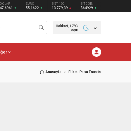
DOLAR
EURO
BIST 100
BITCOIN
47,6961
55,1622
13.779,39
$64929
Hakkari,
17
°C
Açık
iğer
Anasayfa
Etiket: Papa Francis