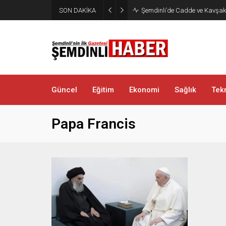
SON DAKİKA
Şemdinli’de Cadde ve Kavşakla
Güncel
Eğitim
Ekonomi
Sağlık
Tekn
Papa Francis