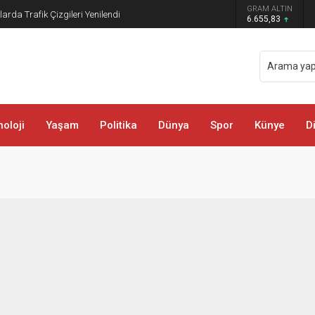
GRAM ALTIN
rda Trafik Çizgileri Yenilendi
6.655,83
oloji
Yaşam
Politika
Dünya
Spor
Künye
D