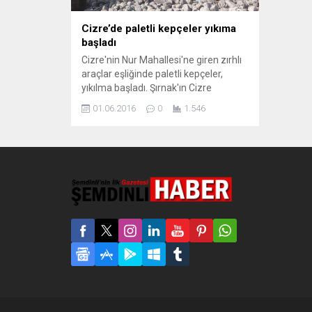
Cizre’de paletli kepçeler yıkıma
başladı
Cizre'nin Nur Mahallesi'ne giren zırhlı
araçlar eşliğinde paletli kepçeler,
yıkılma başladı. Şırnak'ın Cizre
ilçesinde 79 gün süren sokağa çıkma
01.06.2016
0
1.546
yasağının ardından, yoğun çatışma ve
bımbardıman nedeni ile binlerce
yıkıldı. Yıkılan binalar için ilçe
kaymakamlığı tarafından alınan
"kamulaştırma" kararı kapsamında
sabah saatlerinde Nur Mahallesi'ne 4
akrep tipli zırhlı araç eşliğinde 3...