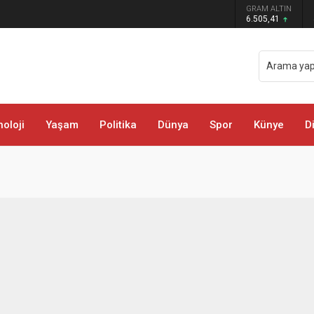
 darbe: Kıyafetlere emdirilmiş 13 kilo
GRAM ALTIN
6.505,41
oloji
Yaşam
Politika
Dünya
Spor
Künye
D