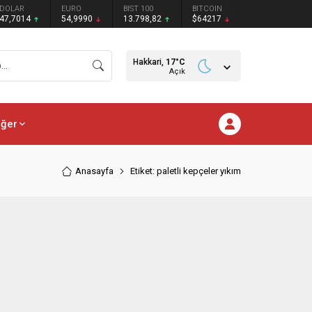
DOLAR
EURO
BIST 100
BITCOIN
47,7014
54,9990
13.798,82
$64217
Hakkari,
17
°C
Açık
iğer
Anasayfa
Etiket: paletli kepçeler yıkım