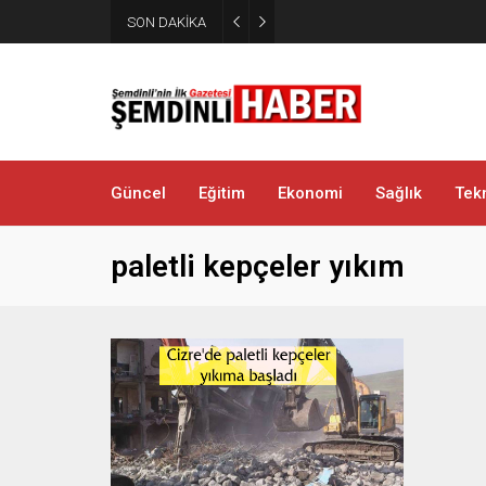
Yüksekova’da zehir tacirlerine
SON DAKİKA
metamfetamin ele geçirildi
Güncel
Eğitim
Ekonomi
Sağlık
Tekn
paletli kepçeler yıkım