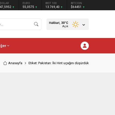
DOLAR
EURO
BIST 100
BITCOIN
47,5952
55,0575
13.769,40
$64451
Hakkari,
30
°C
Açık
iğer
Anasayfa
Etiket: Pakistan: İki Hint uçağını düşürdük