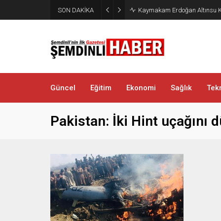
SON DAKİKA
Kaymakam Erdoğan Altınsu K
Güncel
Eğitim
Ekonomi
Sağlık
Tekn
Pakistan: İki Hint uçağını 