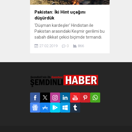
Pakistan: İki Hint uçağını
düşürdük
'Düşman kardeşler' Hindistan ile
Pakistan arasındaki Keşmir gerilimi bu
sabah dikkat çekici biçimde tırmandı.
Pakistan, Hindistan'ın dün
27.02.2019
0
866
topraklarında düzenlediği hava
saldırısına misilleme yaptı. İki Hint
uçağının düşürüldüğü belirtiliyor.
Pakistan ile Hindistan arasındaki
Keşmir gerilimi tırmanıyor.
Hindistan’ın ay başında Keşmir’de 44
askerin ölümüne yol açan intihar
saldırısından sorumlu oldukları
gerekçesiyle Pakistan
topraklarındaki...