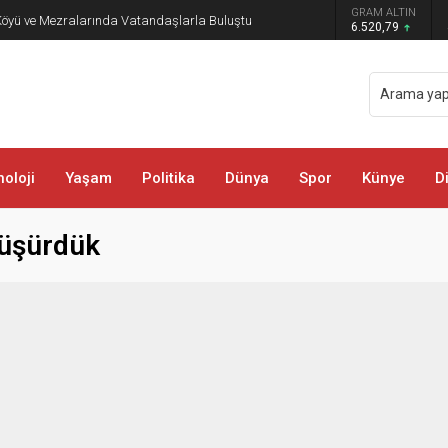
GRAM ALTIN
öyü ve Mezralarında Vatandaşlarla Buluştu
6.520,79
oloji
Yaşam
Politika
Dünya
Spor
Künye
D
düşürdük