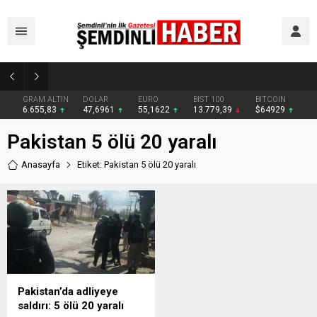
Şemdinli’de Cadde ve Kavşaklarda Trafik Çizgileri Yenilendi
GRAM ALTIN
DOLAR
EURO
BIST 100
BITCOIN
6.655,83
47,6961
55,1622
13.779,39
$64929
Pakistan 5 ölü 20 yaralı
Anasayfa
Etiket: Pakistan 5 ölü 20 yaralı
Pakistan’da adliyeye
saldırı: 5 ölü 20 yaralı