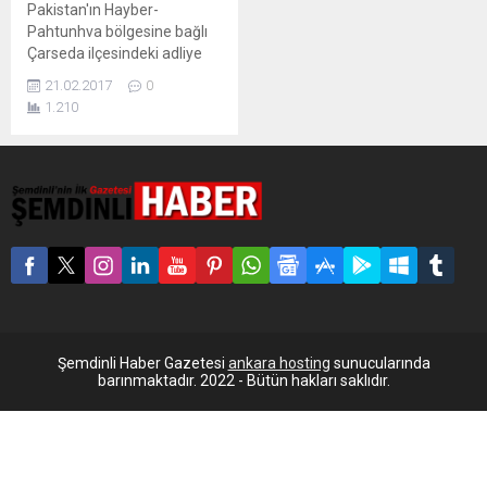
Pakistan'ın Hayber-
Pahtunhva bölgesine bağlı
Çarseda ilçesindeki adliye
binası yakınlarında
21.02.2017
0
patlamalar sonrasında
1.210
çatışma yaşandı en az 5 kişi
öldü. Pakistan’ın kuzey
batısındaki Hayber-
Pahtunhva Eyaleti’nin
Çarseda kasabasında yerel
mahkeme binası önünde
arka arkaya patlayan
bombalarda beş kişinin
öldüğü onlarca kişinin
yaralandığı bildiriliyor.
Pakistan gazetelerinde yer
alan haberlere göre,
Şemdinli Haber Gazetesi
ankara hosting
sunucularında
mahkeme binasına girmek
barınmaktadır. 2022 - Bütün hakları saklıdır.
isteyen...