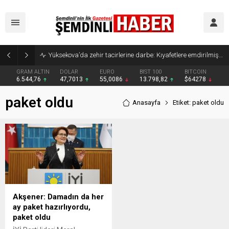
Yüksekova’da zehir tacirlerine darbe: Kıyafetlere emdirilmiş 13 kilo metamfetamin ele geçirildi
GRAM ALTIN
DOLAR
EURO
BIST 100
BITCOIN
6.544,76
47,7013
55,0086
13.798,82
$64278
paket oldu
Anasayfa
Etiket: paket oldu
Akşener: Damadın da her
ay paket hazırlıyordu,
paket oldu