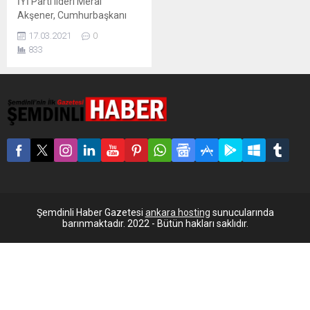
İYİ Parti lideri Meral
Akşener, Cumhurbaşkanı
Erdoğan’ın “Türkiye’nin Mısır
17.03.2021
0
ile ilişkileri üst düzeyde değil
833
de bir tık altında sürecek”
sözlerini eleştirdi: “Sisi’ye
darbeci, diktatör
demeyeceksiniz, bir ‘tık’
altında, ‘Cumhurbaşkanı’ mı
diyeceksiniz? Rabia
yapmayacaksınız, bir ‘tık’
altında, 3 parmak mı
göstereceksiniz?” Akşener
ekonomik paketle ilgili
olarak ise “Damadın da
hemen her...
Şemdinli Haber Gazetesi
ankara hosting
sunucularında
barınmaktadır. 2022 - Bütün hakları saklıdır.