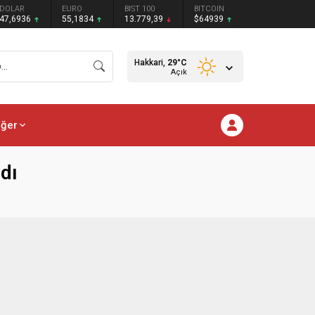
DOLAR
EURO
BIST 100
BITCOIN
47,6936
55,1834
13.779,39
$64939
Hakkari,
29
°C
Açık
iğer
dı