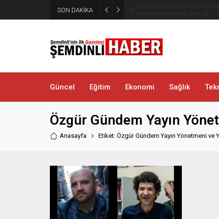
Yüksekova’da zehir tacirlerine
SON DAKİKA
metamfetamin ele geçirildi
Güncel
Eğitim
Ekonomi
Sağlık
Tekn
Özgür Gündem Yayın Yönetm
Anasayfa
Etiket: Özgür Gündem Yayın Yönetmeni ve Ya