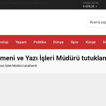
 darbe: Kıyafetlere emdirilmiş 13 kilo
GRAM ALTIN
6.659,26
oloji
Yaşam
Politika
Dünya
Spor
Künye
D
eni ve Yazı İşleri Müdürü tutuklan
zı İşleri Müdürü tutuklandı