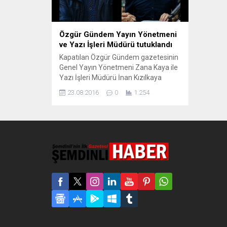
Özgür Gündem Yayın Yönetmeni
ve Yazı İşleri Müdürü tutuklandı
Kapatılan Özgür Gündem gazetesinin
Genel Yayın Yönetmeni Zana Kaya ile
Yazı İşleri Müdürü İnan Kızılkaya
tutuklandı. Kapatılan Özgür Gündem
23.08.2016
0
1.254
gazetesine yapılan baskında
gözaltına alınan gazetenin Genel
Yayın Yönetmeni Zana Kaya ve Yazı
İşleri Müdürü İnan Kızılkaya,
tutuklama talebiyle sevk edildiği
mahkemece tutuklandı. Gazeteciler
İstanbul Esenler Atış Alanı
Karakolu’nda ifadeleri alındıktan...