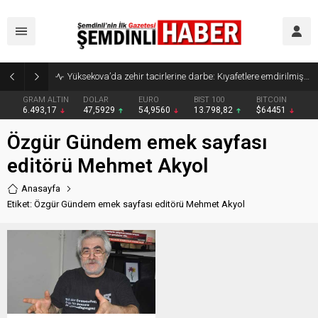
Yüksekova’da zehir tacirlerine darbe: Kıyafetlere emdirilmiş 13 kilo metamfetamin ele geçirildi
GRAM ALTIN
DOLAR
EURO
BIST 100
BITCOIN
6.493,17
47,5929
54,9560
13.798,82
$64451
Özgür Gündem emek sayfası
editörü Mehmet Akyol
Anasayfa
Etiket: Özgür Gündem emek sayfası editörü Mehmet Akyol