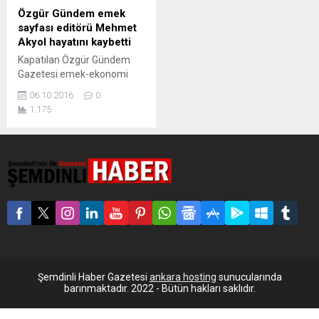
Özgür Gündem emek
sayfası editörü Mehmet
Akyol hayatını kaybetti
Kapatılan Özgür Gündem
Gazetesi emek-ekonomi
sayfası editörlüğünü yapan
06.10.2016
0
Mehmet Akyol, tedavi
1.175
gördüğü hastanede
yaşamını yitirdi. Kapatılan
Özgür Gündem Gazetesi
emek-ekonomi sayfası
editörlüğünü yapan Mehmet
Akyol, hayatını kaybetti.
Akyol, uzun zamandır
Florence Nightingale
Hastanesi’nde kanser
tedavisi görüyordu. Akyol
için Cumartesi günü
kapatılan Özgür Gündem
Şemdinli Haber Gazetesi
ankara hosting
sunucularında
Gazetesi’nin mühürlenen
barınmaktadır. 2022 - Bütün hakları saklıdır.
binası önünde tören
düzenlenecek.