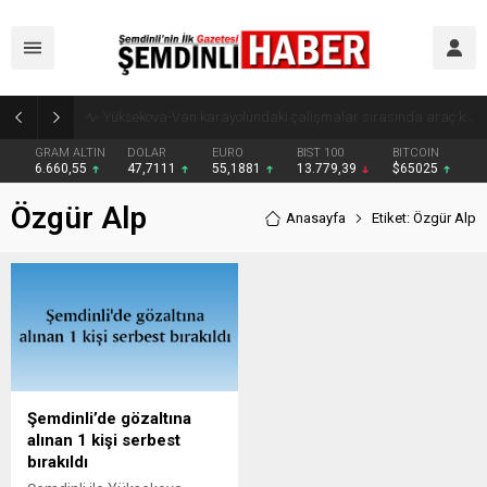
GRAM ALTIN
DOLAR
EURO
BIST 100
BITCOIN
6.660,55
47,7111
55,1881
13.779,39
$65025
Özgür Alp
Anasayfa
Etiket: Özgür Alp
Şemdinli’de gözaltına
alınan 1 kişi serbest
bırakıldı