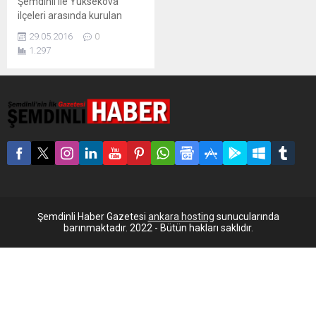
Şemdinli ile Yüksekova
ilçeleri arasında kurulan
askeri kontrol noktasında
29.05.2016
0
gözaltına alınan Özgür Alp
1.297
isimli vatandaş, serbest
bırakıldı. Hakkari'nin
Şemdinli ile Yüksekova
ilçeleri arasında yer alan
Haruna Karakolu'na bağlı
askerler tarafından kurulan
kontrol noktasında, önceki
gün GBT kontrolü esnasında
gözaltına alınan Özgür Alp
isimli vatandaş, serbest
bırakıldı. Götürüldüğü
Haruna Jandarma
Şemdinli Haber Gazetesi
ankara hosting
sunucularında
Karakolu'nda...
barınmaktadır. 2022 - Bütün hakları saklıdır.