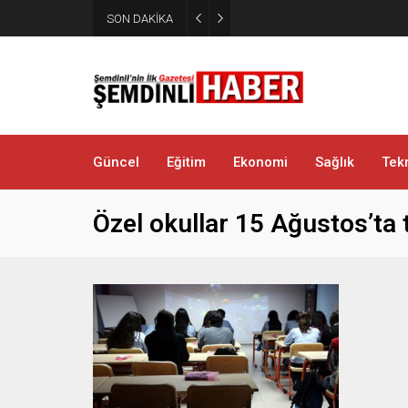
Yüksekova’da zehir tacirlerine
SON DAKİKA
metamfetamin ele geçirildi
Güncel
Eğitim
Ekonomi
Sağlık
Tekn
Özel okullar 15 Ağustos’ta 