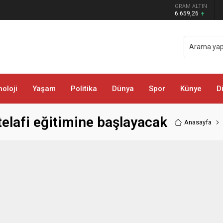
 darbe: Kıyafetlere emdirilmiş 13 kilo
GRAM ALTIN
6.659,26
oloji
Yaşam
Politika
Dünya
Spor
Künye
D
telafi eğitimine başlayacak
Anasayfa