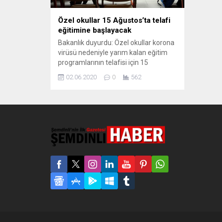
Özel okullar 15 Ağustos’ta telafi
eğitimine başlayacak
Bakanlık duyurdu: Özel okullar korona
virüsü nedeniyle yarım kalan eğitim
programlarının telafisi için 15
Ağustos’tan itibaren en az üç haftalık
02.06.2020
0
562
yüz yüze eğitim verecek. Milli Eğitim
Bakanlığı, özel okulların korona virüsü
salgını nedeniyle yapamadıkları
eğitimin telafisi için 15 Ağustos’tan
itibaren yüz yüze eğitim vereceğini
açıkladı. Bakanlığın
açıklamasında, “Özel okullar, 15
Ağustos’tan...