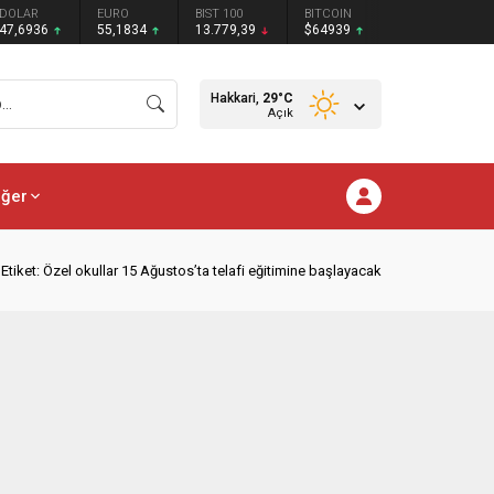
DOLAR
EURO
BIST 100
BITCOIN
47,6936
55,1834
13.779,39
$64939
Hakkari,
29
°C
Açık
iğer
Etiket: Özel okullar 15 Ağustos’ta telafi eğitimine başlayacak