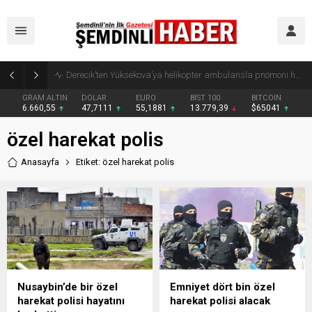
GRAM ALTIN
DOLAR
EURO
BIST 100
BITCOIN
6.660,55
47,7111
55,1881
13.779,39
$65041
özel harekat polis
Anasayfa
Etiket: özel harekat polis
Nusaybin’de bir özel
Emniyet dört bin özel
harekat polisi hayatını
harekat polisi alacak