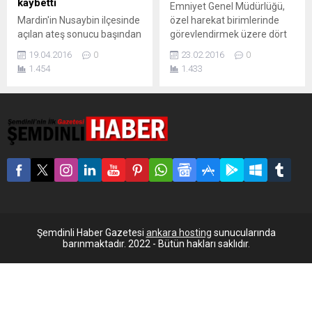
kaybetti
Emniyet Genel Müdürlüğü,
Mardin'in Nusaybin ilçesinde
özel harekat birimlerinde
açılan ateş sonucu başından
görevlendirmek üzere dört
ağır yaralanan ve 17 gündür
bin erkek polis alınacağını
19.04.2016
0
23.02.2016
0
GATA'da tedavi gören özel
duyurdu. Emniyet Genel
1.454
1.433
harekat polisi Hakan
Müdürlüğünce, özel harekat
Yurtoğlu hayatını kaybetti.
branşlı dört bin erkek polis
Sokağa çıkma yasağının
memuru adayı alınacağını
sürdüğü Nusaybin ilçesinde
açıkladı. Emniyet Genel
çatışmalar da devam ediyor.
Müdürlüğünden yapılan
İlçede çıkan çatışmada
açıklamaya göre, Emniyet
yaralan ve 17 gündür
Genel Müdürlüğünce Polis
Gülhane Askeri Tıp
Meslek Eğitim Merkezlerine
Fakültesi’nde (GATA) tedavi
(POMEM) 17. dönem polis
altında bulunan özel harekat
meslek eğitimi için özel
polisi Hakan...
harekat...
Şemdinli Haber Gazetesi
ankara hosting
sunucularında
barınmaktadır. 2022 - Bütün hakları saklıdır.