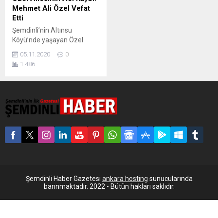
Mehmet Ali Özel Vefat
Etti
Şemdinli’nin Altınsu
Köyü’nde yaşayan Özel
ailesinin büyüklerinden
05.11.2020
0
Mehmet Ali Özel, hayatını
1.486
kaybetti. Şemdinli’nin
Altınsu (Şapatan) Köyü’nde
yaşayan Özel ailesinin
büyüklerinden Mehmet Ali
Özel, kaldırıldığı Şemdinli
Devlet Hastanesi’nde
hayatını kaybetti. Özel’in
cenazesi koronavirüs
tedbirleri kapsamında
Altınsu Köyü mezarlığında
toprağa verildi. Özel ailesi
pandemi nedeniyle taziye
Şemdinli Haber Gazetesi
ankara hosting
sunucularında
kuramayaklarını belirtti. Aile
barınmaktadır. 2022 - Bütün hakları saklıdır.
İletişim : Mustafa...