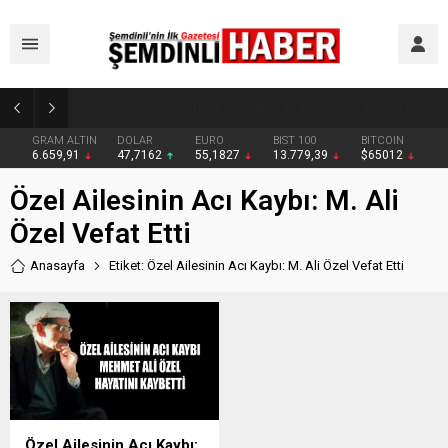
Reşat Erbaş Son Yolculuğuna Uğurlandı
GRAM ALTIN
DOLAR
EURO
BIST 100
BITCOIN
6.659,91
47,7162
55,1827
13.779,39
$65012
Özel Ailesinin Acı Kaybı: M. Ali
Özel Vefat Etti
Anasayfa
Etiket: Özel Ailesinin Acı Kaybı: M. Ali Özel Vefat Etti
Özel Ailesinin Acı Kaybı: