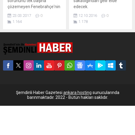
sorununu tek başına
sakatlığından gelir elde
çözemeyen Fenebrahçe'nin
edecek.
orta sahası Ozan Tufan,
23.03.2017
0
12.10.2016
0
diyetisyen Şengül Sangu
1.164
1.178
Talak'tan yardım istedi.
Şemdinli Haber Gazetesi
ankara hosting
sunucularında
barınmaktadır. 2022 - Bütün hakları saklıdır.