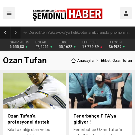
Derecik’ten Yüksekova’ya helikopter ambulansla pnömoni hastası nakli
GRAM ALTIN
DOLAR
EURO
BIST 100
BITCOIN
6.655,83
47,6961
55,1622
13.779,39
$64929
Ozan Tufan
Anasayfa
Etiket: Ozan Tufan
Ozan Tufan’a
Fenerbahçe FIFA’ya
profesyonel destek
gidiyor !
Kilo fazlalığı olan ve bu
Fenerbahçe Ozan Tufan'ın