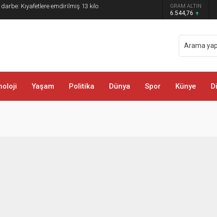
 darbe: Kıyafetlere emdirilmiş 13 kilo
GRAM ALTIN
6.544,76
oloji
Yaşam
Politika
Dünya
Spor
Künye
D