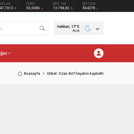
DOLAR
EURO
BIST 100
BITCOIN
47,7013
55,0086
13.798,82
$64278
Hakkari,
17
°C
Açık
iğer
Anasayfa
Etiket: Ozan Arif hayatını kaybetti