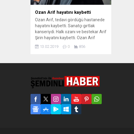
Ozan Arif hayatını kaybetti
Ozan Arif, tedavi gördüğü hastanede
hayatını kaybetti. Sanatçı gırtlak
kanseriydi. Halk ozanı ve bestekar Arif
Şirin hayatını kaybetti. Ozan Arif
olarak Şirin 69 yaşında Samsun’da
13.02.2019
0
856
kanser tedavisi gördüğü belirtildi.
Hastane yetkililerinden yapılan
açıklamada, gırtlak kanseri tedavisi
gören Arif’in saat 04:50’de öldüğü
bilgisi verildi. (SAMSUN/DHA)