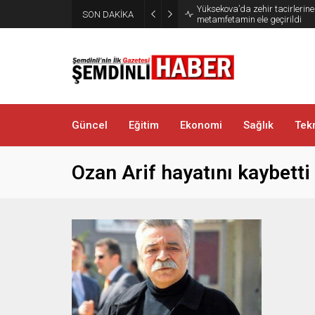
Yüksekova’da zehir tacirlerine
SON DAKİKA
metamfetamin ele geçirildi
Güncel
Eğitim
Ekonomi
Sağlık
Tekn
Ozan Arif hayatını kaybetti