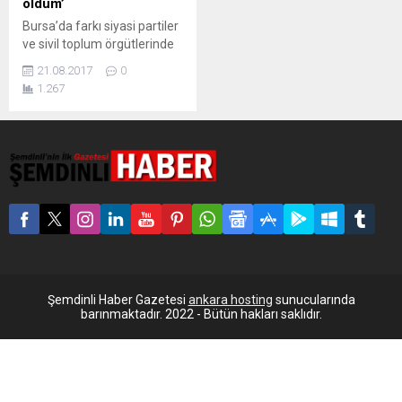
oldum’
Bursa’da farkı siyasi partiler
ve sivil toplum örgütlerinde
bulunan bir grup insan bir
21.08.2017
0
araya gelerek
1.267
'kutuplaşmayı' tartıştı.
Tartışmalar sonucu 'Biz
Türkiye’yiz' platformunu
kuruldu. En ufak bir kavgada
siyasi kutuplaşmaya
gidildiğini söyleyen
üyelerden Şahin Sevinç
"MHP’li ile bir HDP’linin aynı
masada yer alması önemli"
yorumunda bulunuyor. Son
yılların politik atmosferinden
herkesin...
Şemdinli Haber Gazetesi
ankara hosting
sunucularında
barınmaktadır. 2022 - Bütün hakları saklıdır.