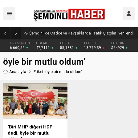
Şemdinli’de Cadde ve Kavşaklarda Trafik Çizgileri Yenilendi
GRAM ALTIN
DOLAR
EURO
BIST 100
BITCOIN
6.660,55
47,7111
55,1881
13.779,39
$64929
öyle bir mutlu oldum’
Anasayfa
Etiket: öyle bir mutlu oldum’
‘Biri MHP diğeri HDP
dedi, öyle bir mutlu