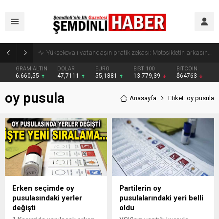
Yüksekovalı vatandaşın pratik zekası: Motosikletin arkasına el arabası bağlayarak üzerinde ot taşıdı
GRAM ALTIN
DOLAR
EURO
BIST 100
BITCOIN
6.660,55
47,7111
55,1881
13.779,39
$64763
oy pusula
Anasayfa
Etiket: oy pusula
Erken seçimde oy
Partilerin oy
pusulasındaki yerler
pusulalarındaki yeri belli
değişti
oldu