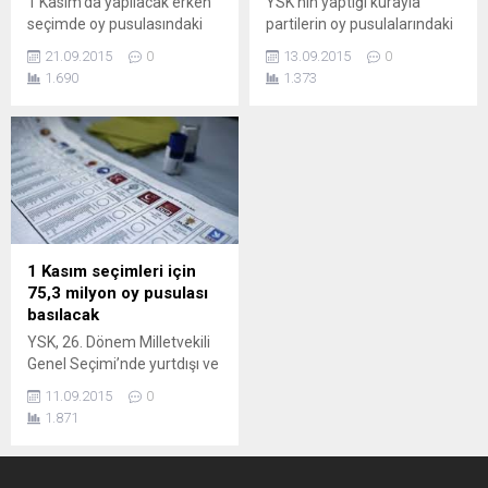
1 Kasım’da yapılacak erken
YSK’nın yaptığı kurayla
seçimde oy pusulasındaki
partilerin oy pusulalarındaki
yerler değişti. Seçime
yerleri belli oldu. Siyasi
21.09.2015
0
13.09.2015
0
katılma yeterliliği bulunan 27
partilerin, 1 Kasım’da
1.690
1.373
partiden 18’i aday listesini
yapılacak milletvekili genel
yüksek seçim kurulu’na
seçiminde kullanılacak
sunarken 9’u teslim etmedi.
birleşik oy pusulasındaki
Böylelikle daha önce 20.
yerleri kurayla belirlendi.
sırada bulunan AK Parti 15.,
Pusulada CHP 4, MHP 13,
4. sıradaki CHP 3., 13.
HDP 17, AK Parti 20’nci
sıradaki MHP 10. ve 17.
sırada yer alacak. YSK
sırada yer alan HDP 13.
Başkanı Sadi Güven’in
sıraya...
yaptığı açıklamalar şöyle:
1 Kasım seçimleri için
“Yurtdışı seçmen kütüğüne
75,3 milyon oy pusulası
kayıtlı vatandaşımız 30...
basılacak
YSK, 26. Dönem Milletvekili
Genel Seçimi’nde yurtdışı ve
yurtiçinde kullanılmak üzere
11.09.2015
0
toplam 75 milyon 288 bin
1.871
955 birleşik oy pusulası
basılacağını açıkladı. 26.
Dönem Milletvekili Genel