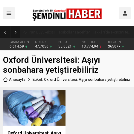
Yüksekova’da zehir tacirlerine darbe: Kıyafetlere emdirilmiş 13 kilo metamfetamin ele geçirildi
GRAM ALTIN
DOLAR
EURO
BIST 100
BITCOIN
6.614,69
47,7050
55,0521
13.774,94
$65077
Oxford Üniversitesi: Aşıyı
sonbahara yetiştirebiliriz
Anasayfa
Etiket: Oxford Üniversitesi: Aşıyı sonbahara yetiştirebiliriz
Oxford Üniversitesi: Aşıyı