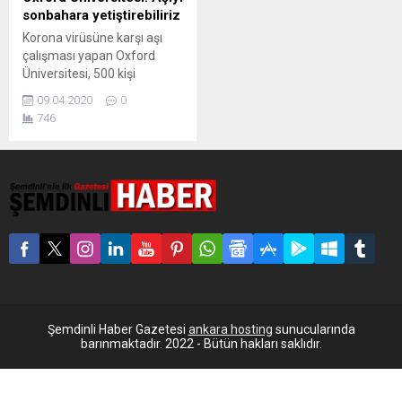
sonbahara yetiştirebiliriz
Korona virüsüne karşı aşı
çalışması yapan Oxford
Üniversitesi, 500 kişi
üzerindeki deneylere bu ay
09.04.2020
0
başlanacağını açıkladı.
746
Araştırmacılar, aşıyı
sonbaharda hazırlamış
olmayı planlıyor. Korona
virüsünün yol açtığı küresel
salgına karşı dünya çapında
yüzlerce farklı aşı çalışması
yapılırken, İngiltere’deki
Oxford Üniversitesi’nden
araştırmacılar sonbaharda
bir aşıyı piyasaya
sürebileceklerini açıkladı.
Üniversitede yapılan
Şemdinli Haber Gazetesi
ankara hosting
sunucularında
çalışmaya 500’ü...
barınmaktadır. 2022 - Bütün hakları saklıdır.