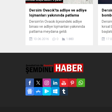
Dersim Ovacık’ta adliye ve adliye
Dersi
lojmanları yakınında patlama
bomb
Dersim’in Ovacık ilçesindeki adliye
Dersim
binası ve adliye lojmanları yakınında
kırsal
patlama meydana geldi.
başlat
Patlamada 3’ü ağır 9 kişi yaralandı.
uçaklar
13.06.2016
0
1.883
17.0
Dersim’in Ovacık İlçesi’nde adliye
helikop
yakınında patlama meydana geldi.
Saat 1
Lojmanların da bulunduğu yere yakın
operas
bir noktada yaşanan patlama saat
taraf
13.30 sıralarında gerçekleşti.
tutula
Patlamanın ardından bölgeye çok
yükseld
sayıda ambulans sevk edilirken,
ardınd
patlama sonucu çıkan yangına
skorsky
itfaiye...