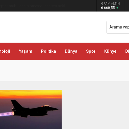
GRAM ALTIN
rda Trafik Çizgileri Yenilendi
6.660,55
oloji
Yaşam
Politika
Dünya
Spor
Künye
D