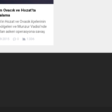
m Ovacık ve Hozat’ta
alama
’in Hozat ve Ovacık ilçelerinin
 bölgeleri ve Munzur Vadisi’nde
ılan askeri operasyona savaş
ı ve kobra tipi askeri
9.2015
0
1.336
terlerin de katıldığı bildirildi.
4.00’den itibaren başlayan
yonda önce savaş uçakları
ından yoğun bombardımana
n kırsal bölgelerden dumanların
iği belirtildi. Savaş uçaklarının
an ise bombalanan bölgelere
 ve kobra tipi...