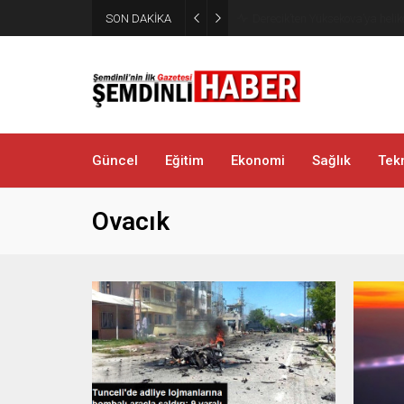
SON DAKİKA
Şemdinli’de Cadde ve Kavşakla
Güncel
Eğitim
Ekonomi
Sağlık
Tekn
Ovacık