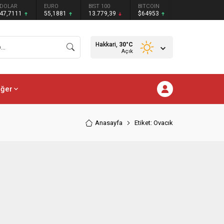
DOLAR
EURO
BIST 100
BITCOIN
47,7111
55,1881
13.779,39
$64953
Hakkari,
30
°C
Açık
iğer
Anasayfa
Etiket: Ovacık