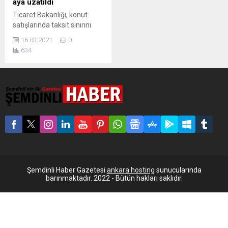
aya uzatıldı
Ticaret Bakanlığı, konut
satışlarında taksit sınırını
kaldırırken, taşıt satışlarında
16.03.2021
0
60 aya kadar taksit getirdi.
634
Otomotivde taksit sayısı;
fatura değeri 120 bin TL
altında olan araçlar için 60
ay, 750 bin TL üzerinde
araçlar için 24 ay oldu.
Ticaret Bakanığı, Resmi
Gazete’de yayımlanan
yönetmeliğe göre taksitli
mal ve hizmet satışında
konut...
Şemdinli Haber Gazetesi
ankara hosting
sunucularında
barınmaktadır. 2022 - Bütün hakları saklıdır.