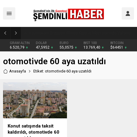
Kaymakam Erdoğan Altınsu Köyü ve Mezralarında Vatandaşlarla Buluştu
GRAM ALTIN
DOLAR
EURO
BIST 100
BITCOIN
6.520,79
47,5952
55,0575
13.769,40
$64451
otomotivde 60 aya uzatıldı
Anasayfa
Etiket: otomotivde 60 aya uzatıldı
Konut satışında taksit
kaldırıldı, otomotivde 60