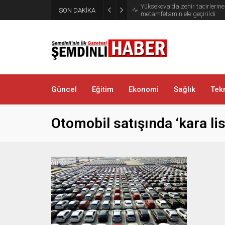
Yüksekova’da zehir tacirlerine
SON DAKİKA
metamfetamin ele geçirildi
Güncel
Eğitim
Ekonomi
Sağlık
Tekn
Otomobil satışında ‘kara li