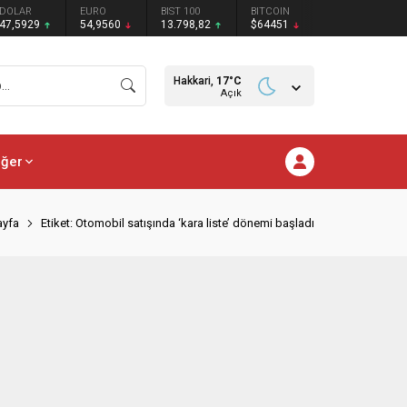
DOLAR
EURO
BIST 100
BITCOIN
47,5929
54,9560
13.798,82
$64451
Hakkari,
17
°C
Açık
iğer
ayfa
Etiket: Otomobil satışında ‘kara liste’ dönemi başladı