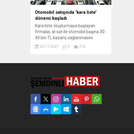
Otomobil satışında ‘kara liste’
dönemi başladı
Kara liste oluşturmaya başlayan
firmalar, al-sat ile otomobil başına 30-
40 bin TL kazanç sağlanmasını
engellemeyi hedefliyor. Korona salgını
22.11.2021
0
216
sırasında ortaya çıkan ‘çip krizi’yle
birlikte başlayan tedarik sorunları, sıfır
araç satışını zora soktu. Bayilerde
araç kalmayınca lansman
kapsamında nispeten uygun fiyata
aldıkları araçları birkaç ay içerisinde
30-40 bin TL gibi kârlarla...