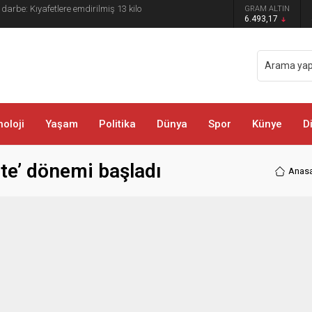
 darbe: Kıyafetlere emdirilmiş 13 kilo
GRAM ALTIN
6.493,17
oloji
Yaşam
Politika
Dünya
Spor
Künye
D
ste’ dönemi başladı
Anas