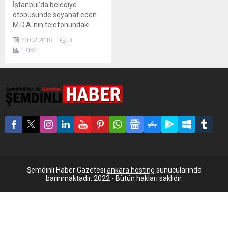
İstanbul'da belediye
otobüsünde seyahat eden
M.D.A.'nın telefonundaki
yazışmaları gördüğünü iddia
20.02.2018
0
eden bir kişi, polisi arayarak
1.053
ihbarda bulundu. Otobüs
durdurularak gözaltına
alınan M.D.A, ifadesinin
ardından tutuklandı.
İstanbul’da Sabiha Gökçen
Havalimanı’na giden
M.D.A’nın telefon
yazışmalarını gören bir
yolcu, polisi arayarak
ihbarda bulundu. M.D.A’nın
Devrim-Der adlı bir grupta
yazışmalar yaptığını ve
Şemdinli Haber Gazetesi
ankara hosting
sunucularında
telefonda Abdullah...
barınmaktadır. 2022 - Bütün hakları saklıdır.