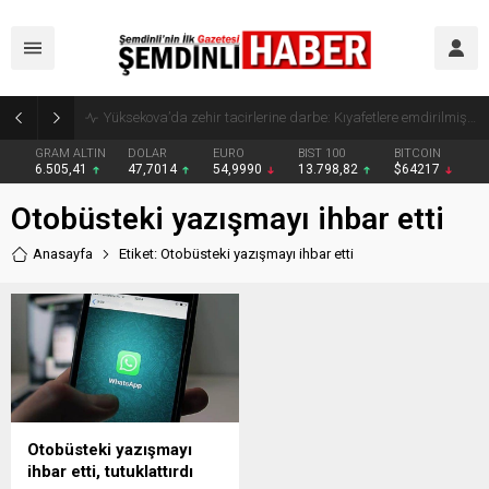
Yüksekova’da zehir tacirlerine darbe: Kıyafetlere emdirilmiş 13 kilo metamfetamin ele geçirildi
GRAM ALTIN
DOLAR
EURO
BIST 100
BITCOIN
6.505,41
47,7014
54,9990
13.798,82
$64217
Otobüsteki yazışmayı ihbar etti
Anasayfa
Etiket: Otobüsteki yazışmayı ihbar etti
Otobüsteki yazışmayı
ihbar etti, tutuklattırdı