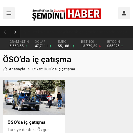
Yüksekovalı vatandaşın pratik zekası: Motosikletin arkasına el arabası bağlayarak üzerinde ot taşıdı
GRAM ALTIN
DOLAR
EURO
BIST 100
BITCOIN
6.660,55
47,7111
55,1881
13.779,39
$65025
ÖSO’da iç çatışma
Anasayfa
Etiket: ÖSO’da iç çatışma
ÖSO’da iç çatışma
Türkiye destekli Özgür