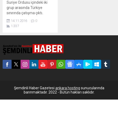
Suriye Ordusu içindeki iki
grup arasında Türkiye
sınırında çatışma çıktı.
Anlaşmazlık, Azez'deki
14.11.2016
0
Esselame Sınır Kapısı'nın
1.337
kontrolü nedeniyle patlak
verdi. Çatışma, ÖSO’nun
Şam cephesi El Şamiye
grubuyla Türkmenlerden
oluşan Sultan Murat Tümeni
arasında meydana geldi.
Kilis’in Öncüpınar Sınır
Kapısı’nın karşısında
bulunan Azez’deki
Esselame Sınır
Kapısı’ndan silah ve top
sesleri duyulurken,...
Şemdinli Haber Gazetesi
ankara hosting
sunucularında
barınmaktadır. 2022 - Bütün hakları saklıdır.