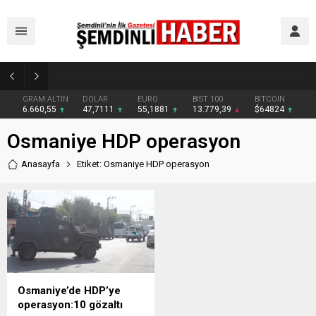
Şemdinli’de Cadde ve Kavşaklarda Trafik Çizgileri Yenilendi
GRAM ALTIN
DOLAR
EURO
BIST 100
BITCOIN
6.660,55
47,7111
55,1881
13.779,39
$64824
Osmaniye HDP operasyon
Anasayfa
Etiket: Osmaniye HDP operasyon
Osmaniye’de HDP’ye
operasyon:10 gözaltı