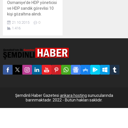
Osmaniye’de HDP yöneticisi
ve HDP sandık görevlisi 10
kişi gözaltına alındı.
Osmaniye’nin Yunus Emre,
21.10.2015
0
Mimar Sinan ve Fatih
1.416
mahallelerinde onlarca eve
yapılan baskınlarda
aralarında çocuk ve
HDP’lilerin de bulunduğu 10
kişi gözaltına alındı. Dicle
Haber Ajansı (DİHA) yapılan
baskınlarda kapıların
kırılarak, evlerin dağıtıldığını
belirtti. Operasyonun siyasi
olduğunu dile getiren HDP...
Şemdinli Haber Gazetesi
ankara hosting
sunucularında
barınmaktadır. 2022 - Bütün hakları saklıdır.