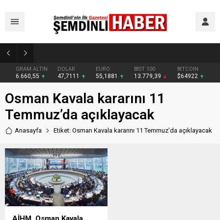
Yüksekovalı vatandaşın pratik zekası: Motosikletin arkasına el arabası bağlayarak üzerinde ot taşıdı
GRAM ALTIN
DOLAR
EURO
BIST 100
BITCOIN
6.660,55
47,7111
55,1881
13.779,39
$64922
Osman Kavala kararını 11
Temmuz’da açıklayacak
Anasayfa
Etiket: Osman Kavala kararını 11 Temmuz’da açıklayacak
AİHM, Osman Kavala