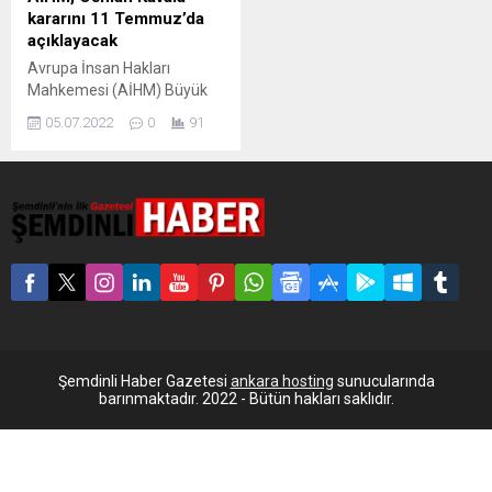
kararını 11 Temmuz’da
açıklayacak
Avrupa İnsan Hakları
Mahkemesi (AİHM) Büyük
Dairesi Osman Kavala ve
05.07.2022
0
91
Türkiye hakkındaki kararını
11 Temmuz’da kamuya açık
bir oturumda açıklayacak.
AİHM, Osman Kavala
kararını 11 Temmuz’da
açıklayacak. Karar oturumu
kamuya açık olacak. Yerel
saatle 11:00’de başlayacak
olan oturum
Strasbourg’daki İnsan
Hakları Binası’nda
düzenlenecek. Avrupa
Şemdinli Haber Gazetesi
ankara hosting
sunucularında
Konseyi Bakanlar Komitesi,
barınmaktadır. 2022 - Bütün hakları saklıdır.
30 Kasım-2 Aralık...