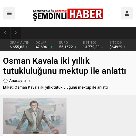
Şemdinli’de Cadde ve Kavşaklarda Trafik Çizgileri Yenilendi
GRAM ALTIN
DOLAR
EURO
BIST 100
BITCOIN
6.655,83
47,6961
55,1622
13.779,39
$64929
Osman Kavala iki yıllık
tutukluluğunu mektup ile anlattı
Anasayfa
Etiket: Osman Kavala iki yıllık tutukluluğunu mektup ile anlattı