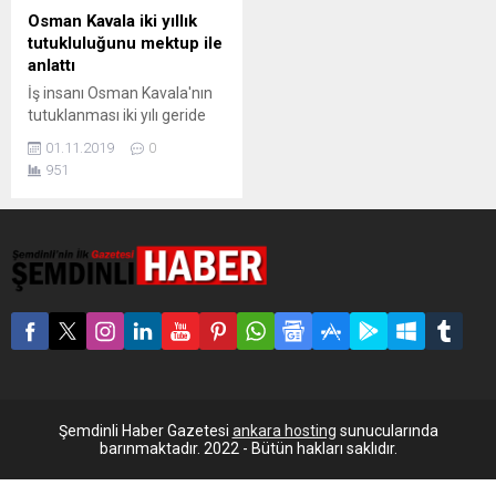
Osman Kavala iki yıllık
tutukluluğunu mektup ile
anlattı
İş insanı Osman Kavala'nın
tutuklanması iki yılı geride
bıraktı. Hapishaneden
01.11.2019
0
mektup yazan Kavala,
951
"Sorunun kaynağında somut
delil ortaya konmadan ağır
suçlamaların yapılmasını,
tutuklama ve mahkumiyet
kararları verilmesini meşru
gören bir tavır, hukuku
araçsallaştıran bir anlayış
bulunuyor" dedi. Gezi
eylemleri nedeniyle
tutuklanan ve müebbet
hapis cezası istemiyle
yargılanan iş insanı Osman...
Şemdinli Haber Gazetesi
ankara hosting
sunucularında
barınmaktadır. 2022 - Bütün hakları saklıdır.