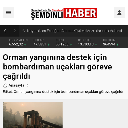
Kaymakam Erdoğan Altınsu Köyü ve Mezralarında Vatandaşlarla Buluştu
GRAM ALTIN
DOLAR
EURO
BIST 100
BITCOIN
6.552,32
47,5851
55,1265
13.703,13
$64594
Orman yangınına destek için
bombardıman uçakları göreve
çağrıldı
Anasayfa
Etiket: Orman yangınına destek için bombardıman uçakları göreve çağrıldı