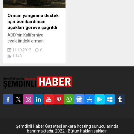
Orman yangınına destek
için bombardıman
uçakları göreve çağrıldı
ABD'nin Kaliforniya
eyaletindeki orman
yangınlarında ölü sayısının
11.10.2017
0
15'e yükseldiği, 150 kişinin
1.148
de kaybolduğu bildirildi.
Kaliforniya’da 17 ayrı
bölgede çıkan yangınlarda
şarap imalathaneleri, evler
ve tatil köyleri de dahil
olmak üzere bin 600’e yakın
ev ve iş yeri yanarak büyük
zarar görürken, yangınların
neden olduğu can kaybı
artıyor. Yetkililer, yaklaşık
100...
Şemdinli Haber Gazetesi
ankara hosting
sunucularında
barınmaktadır. 2022 - Bütün hakları saklıdır.