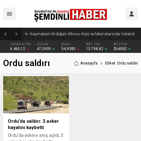
Kaymakam Erdoğan Altınsu Köyü ve Mezralarında Vatandaşlarla Buluştu
GRAM ALTIN
DOLAR
EURO
BIST 100
BITCOIN
6.465,12
47,5935
54,9385
13.798,82
$64582
Ordu saldırı
Anasayfa
Etiket: Ordu saldırı
Ordu’da saldırı: 3 asker
hayatını kaybetti
Ordu’da askere ateş açıldı, 3