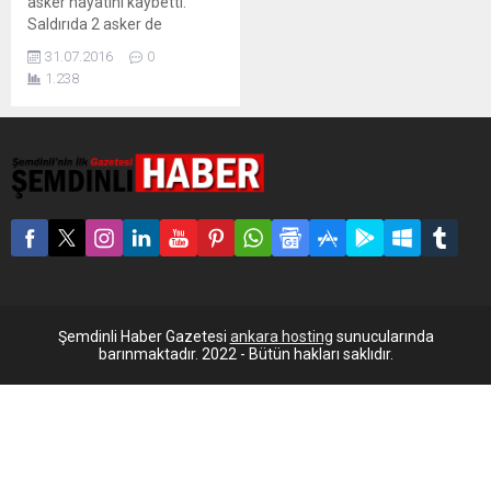
asker hayatını kaybetti.
Saldırıda 2 asker de
yaralandı. Ordu
31.07.2016
0
Mesudiye’deki Topcam
1.238
Karakolu mevkisinde askere
saldırı düzenlendi. Olayla
ilgili açıklama yapan Ordu
Valisi İrfan Balkanlıoğlu,
ihbar üzerine operasyonel
faaliyet yürüten askerlerin
üzerine ormanlık alandan
ateş açıldığını bildirdi.
Saldırıda 3 asker hayatını
kaybederken, 2 asker de
yaralandı. Saldırının...
Şemdinli Haber Gazetesi
ankara hosting
sunucularında
barınmaktadır. 2022 - Bütün hakları saklıdır.