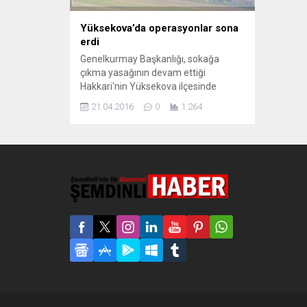
Yüksekova’da operasyonlar sona
erdi
Genelkurmay Başkanlığı, sokağa
çıkma yasağının devam ettiği
Hakkari'nin Yüksekova ilçesinde
operasyonların sona erdiğini açıkladı.
21.04.2016
0
1.264
Hakkari'nin Yüksekova ilçesinde 13
Mart'ta barikat ve hendeklerin
kapatılması gerekçesi ile ilan edilen
sokağa çıkma yasağı devam ederken,
Genelkurmay Başkanlığı
operasyonların bittiğini açıkladı.
Genelkurmay Başkanlığ'ndan konu ile
ilgili yapılan açıklamada, 14 Mart
tarihinde Emniyet Genel Müdürlüğü...