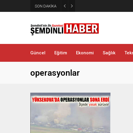
SON DAKİKA
Şemdinli’de Cadde ve Kavşakla
Güncel
Eğitim
Ekonomi
Sağlık
Tekn
operasyonlar