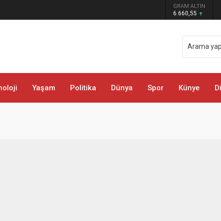
GRAM ALTIN
rda Trafik Çizgileri Yenilendi
6.660,55
oloji
Yaşam
Politika
Dünya
Spor
Künye
D