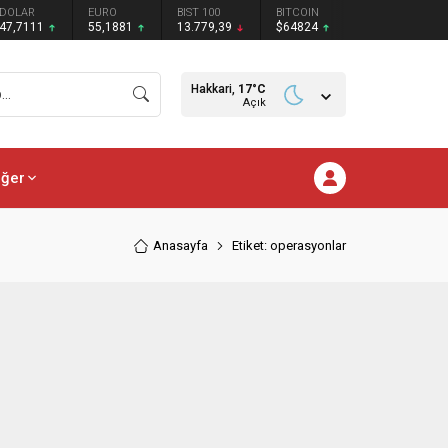
DOLAR
EURO
BIST 100
BITCOIN
47,7111
55,1881
13.779,39
$64824
Hakkari,
17
°C
Açık
iğer
Anasayfa
Etiket: operasyonlar