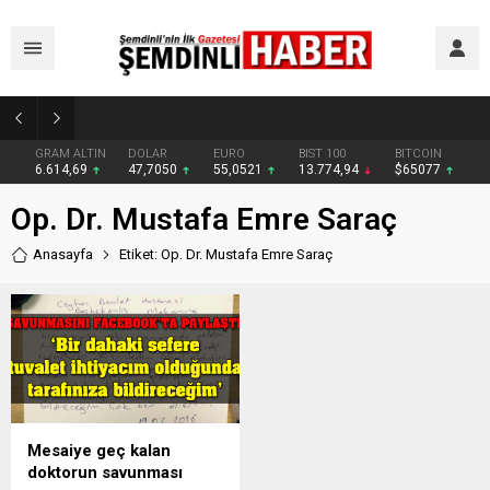
Yüksekova’da zehir tacirlerine darbe: Kıyafetlere emdirilmiş 13 kilo metamfetamin ele geçirildi
GRAM ALTIN
DOLAR
EURO
BIST 100
BITCOIN
6.614,69
47,7050
55,0521
13.774,94
$65077
Op. Dr. Mustafa Emre Saraç
Anasayfa
Etiket: Op. Dr. Mustafa Emre Saraç
Mesaiye geç kalan
doktorun savunması