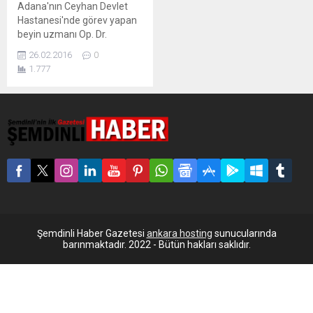
Adana'nın Ceyhan Devlet
Hastanesi'nde görev yapan
beyin uzmanı Op. Dr.
Mustafa Emre Saraç,
26.02.2016
0
mesaiye geç gelince
1.777
hastane yönetimi
savunmasını istedi. Dr.
Saraç, geç kalma nedenini
"İshal olduğum için yarım
saat kadar tuvaletteydim.
Bir dahaki sefere tuvalet
ihtiyacım olduğunda
tarafınıza bildireceğim"
sözleriyle açıklarken, bu
savunmasını da Facebook
sayfasında paylaştı. Ceyhan
Devlet...
Şemdinli Haber Gazetesi
ankara hosting
sunucularında
barınmaktadır. 2022 - Bütün hakları saklıdır.