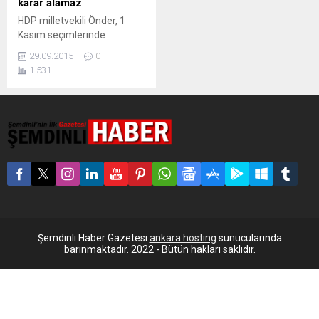
karar alamaz
HDP milletvekili Önder, 1
Kasım seçimlerinde
“taşımalı oy” sistemiyle ilgili
29.09.2015
0
“Sandık taşıma başvurusu,
1.531
Yüksek Seçim Kurulu’nun
onayından geçerse, o
seçimlerin adilliği ve
tarafsızlığı gibi bir çok
meseleyi de tartışmaya
açar” dedi. Önder, YSK’nın
kararına göre tutum
belirleyeceklerini söyledi.
Halkların Demokratik Partisi
(HDP) Ankara Milletvekili
Sırrı Süreyya Önder 1 Kasım
Genel...
Şemdinli Haber Gazetesi
ankara hosting
sunucularında
barınmaktadır. 2022 - Bütün hakları saklıdır.