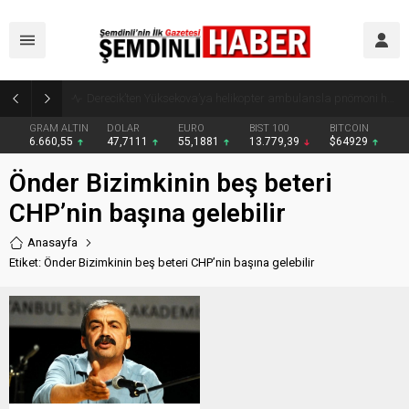
Şemdinli’de Cadde ve Kavşaklarda Trafik Çizgileri Yenilendi
GRAM ALTIN
DOLAR
EURO
BIST 100
BITCOIN
6.660,55
47,7111
55,1881
13.779,39
$64929
Önder Bizimkinin beş beteri
CHP’nin başına gelebilir
Anasayfa
Etiket: Önder Bizimkinin beş beteri CHP’nin başına gelebilir