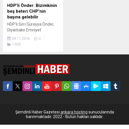
HDP’li Önder: Bizimkinin
beş beteri CHP’nin
başına gelebilir
HDP’li Sırrı Süreyya Önder,
Diyarbakır Emniyet
Müdürlüğü’nde gözaltında
09.11.2016
0
tutulurken gerçekleşen
1.600
bombalı saldırı anında
yaşadıklarından HDP’ye
yönelen eleştirilere kadar
tüm sorularımıza yanıt verdi.
'HDP kapatılabilir, partinin
varlıklarına el konulabilir'
diyen Önder yine de
karamsar olmadığını söyledi.
HDP Ankara Milletvekili,
TBMM İdare Amiri Sırrı
Süreyya Önder, 4 Kasım
2016’nın ilk saatlerinde
Şemdinli Haber Gazetesi
ankara hosting
sunucularında
HDP’ye...
barınmaktadır. 2022 - Bütün hakları saklıdır.