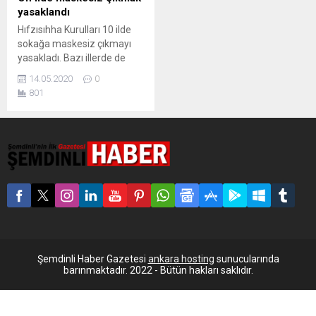
yasaklandı
Hıfzısıhha Kurulları 10 ilde
sokağa maskesiz çıkmayı
yasakladı. Bazı illerde de
bazı cadde ve çarşılar için
14.05.2020
0
maskesiz çıkılmaması kararı
801
alındı. Korona virüsüne karşı
mücadelede sosyal mesafe
kuralıyla birlikte en önemli
tedbir uygulamalarından biri
olarak öne çıkan maske
kullanımı, Türkiye’deki 10
ilde zorunlu hale getirildi.
Bazı kentlerde ise insan
yoğunluğunun oluştuğu...
Şemdinli Haber Gazetesi
ankara hosting
sunucularında
barınmaktadır. 2022 - Bütün hakları saklıdır.