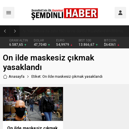
Yüksekova’da zehir tacirlerine darbe: Kıyafetlere emdirilmiş 13 kilo metamfetamin ele geçirildi
GRAM ALTIN
DOLAR
EURO
BIST 100
BITCOIN
6.587,65
47,7040
54,9979
13.866,67
$64361
On ilde maskesiz çıkmak
yasaklandı
Anasayfa
Etiket: On ilde maskesiz çıkmak yasaklandı
On ilde maskesiz çıkmak