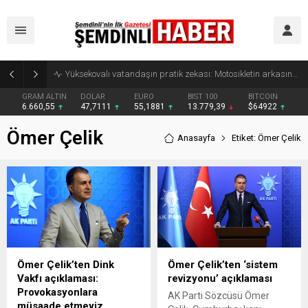
Yüksekovalı vatandaşın pratik zekası: Motosikletin arkasına el arabası bağlayarak üzerinde ot taşıdı
GRAM ALTIN
DOLAR
EURO
BIST 100
BITCOIN
6.660,55
47,7111
55,1881
13.779,39
$64922
Ömer Çelik
Anasayfa
Etiket: Ömer Çelik
Ömer Çelik’ten Dink
Ömer Çelik’ten ‘sistem
Vakfı açıklaması:
revizyonu’ açıklaması
Provokasyonlara
AK Parti Sözcüsü Ömer
müsaade etmeyiz