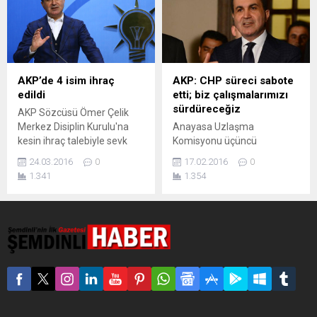
Sözcüsü Ömer
alacaktır” dedi. AK Parti
Çelik, HDP’nin 3
Genel Başkan Yardımcısı ve
büyükşehirde aday
Parti Sözcüsü Ömer Çelik,
çıkarmayacağını
AK Parti Genel Merkezi’nde,
açıklamasıyla ilgili
Genel Başkan ve Başbakan
değerlendirmelerde
Ahmet Davutoğlu
AKP’de 4 isim ihraç
AKP: CHP süreci sabote
bulundu. Çelik, “HDP, CHP
başkanlığında düzenlenen
edildi
etti; biz çalışmalarımızı
üzerinden kendi ajandasını
AK...
sürdüreceğiz
AKP Sözcüsü Ömer Çelik
gerçekleştiriyor. İttifakın
Merkez Disiplin Kurulu'na
Anayasa Uzlaşma
CHP tabanında karşılık
kesin ihraç talebiyle sevk
Komisyonu üçüncü
bulacağına inanmıyorum”
edilen 4 partilinin ihraç
toplantısında dağıldı. CHP’li
ifadesini kullandı. CHP’deki
24.03.2016
0
17.02.2016
0
edildiğini açıkladı. AKP
üyeler ‘komisyonun görevi’
aday belirleme krizine...
1.341
1.354
Sözcüsü Ömer Çelik,
bölümüne “parlamenter
Merkez Disiplin Kurulu'na
sistem” vurgusunun
kesin ihraç talebiyle sevk
eklenmesini isteyince,
edilen Adana Ceyhan
tartışma yaşandı ve
Belediye Başkanı Alemdar
komisyon dağıtıldı. Konuyla
Öztürk, Kahramanmaraş
ilgili bir açıklama yapan AK
Elbistan Belediye Başkanı
Parti Sözcüsü Ömer Çelik
Durmuş Küçük, Ankara Ayaş
ise CHP’yi suçladı ve “Süreç
Belediye Başkanı Bülent
CHP tarafından sabote
Taşan, partinin kurucu
edilmiştir” dedi. Çelik, diğer