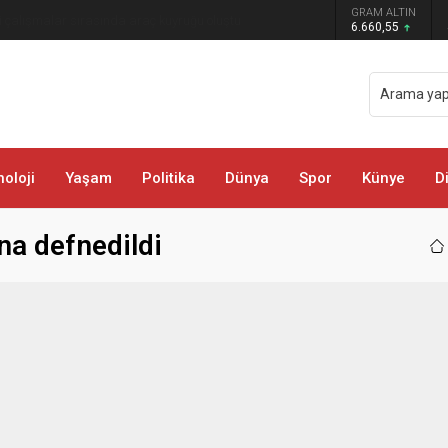
 zekası: Motosikletin arkasına el arabası
GRAM ALTIN
6.660,55
oloji
Yaşam
Politika
Dünya
Spor
Künye
D
na defnedildi