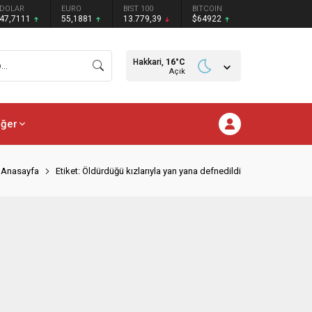
DOLAR
EURO
BIST 100
BITCOIN
47,7111
55,1881
13.779,39
$64922
Hakkari,
16
°C
Açık
iğer
Anasayfa
Etiket: Öldürdüğü kızlarıyla yan yana defnedildi