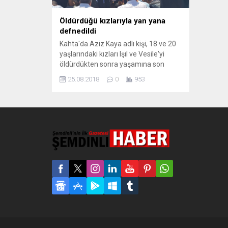
Öldürdüğü kızlarıyla yan yana
defnedildi
Kahta'da Aziz Kaya adlı kişi, 18 ve 20
yaşlarındaki kızları Işıl ve Vesile'yi
öldürdükten sonra yaşamına son
verdi. Aziz Kaya ve iki kızı bugün yan
25.08.2018
0
953
yana defnedildi. Adıyaman’ın Kahta
ilçesinde, evinde tabancayla
yaşamına son veren Aziz Kaya’nın
(50) cenazesi, intiharından önce aynı
silahla öldürdüğü kızları Vesile (20) ve
Işıl’ın (18)...