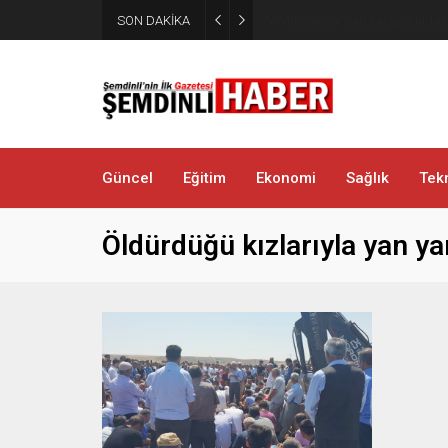
Yüksekovalı vatandaşın pratik
SON DAKİKA
bağlayarak üzerinde ot taşıdı
Güncel
Eğitim
Ekonomi
Sağlık
Tekn
Öldürdüğü kızlarıyla yan ya