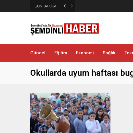
SON DAKİKA
Kaymakam Erdoğan Altınsu K
Güncel
Eğitim
Ekonomi
Sağlık
Tekn
Okullarda uyum haftası bug