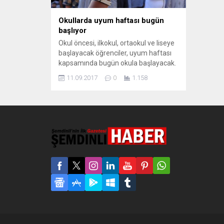
Okullarda uyum haftası bugün
başlıyor
Okul öncesi, ilkokul, ortaokul ve liseye
başlayacak öğrenciler, uyum haftası
kapsamında bugün okula başlayacak.
2017-2018 eğitim-öğretim haftası 18
11.09.2017
0
1.158
Eylül’de başlayacak. Okul öncesi,
ilkokul birinci, ortaokul beşinci ve lise
dokuzuncu sınıfa devam edecek
öğrenciler ise, uyum haftası
kapsamında bugün okula başlayacak.
Milli Eğitim Bakanlığı tarafından yurt
genelinde uygulanan uyum haftası,
“Öğrencilerin...