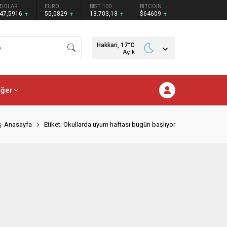
DOLAR
EURO
BIST 100
BITCOIN
47,5916
55,0829
13.703,13
$64609
Hakkari,
17
°C
Açık
iğer
Anasayfa
Etiket: Okullarda uyum haftası bugün başlıyor