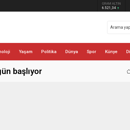
GRAM ALTIN
öyü ve Mezralarında Vatandaşlarla Buluştu
6.521,34
oloji
Yaşam
Politika
Dünya
Spor
Künye
D
ün başlıyor