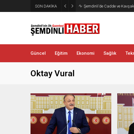
SON DAKİKA
Şemdinli’de Cadde ve Kavşakla
Güncel
Eğitim
Ekonomi
Sağlık
Tekn
Oktay Vural