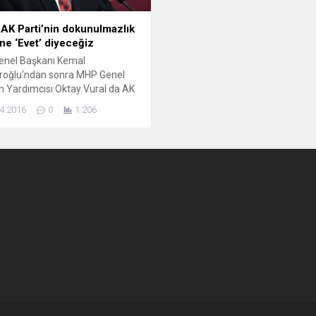
AK Parti’nin dokunulmazlık
ine ‘Evet’ diyeceğiz
enel Başkanı Kemal
aroğlu’ndan sonra MHP Genel
 Yardımcısı Oktay Vural da AK
nin TBMM’ye getirdiği
4.2016
0
1.206
vekilliği dokunulmazlığını
eyen teklife ‘evet’ oyu
lerini açıkladı. Milliyetçi
t Partisi (MHP) Grup
vekili Oktay Vural, AK Partili
lletvekilinin imzasıyla Meclis
lığı’na sunulan
lmazlıkların kaldırılmasına
 anayasa değişikliği teklifiyle ilgili
malarda bulundu....