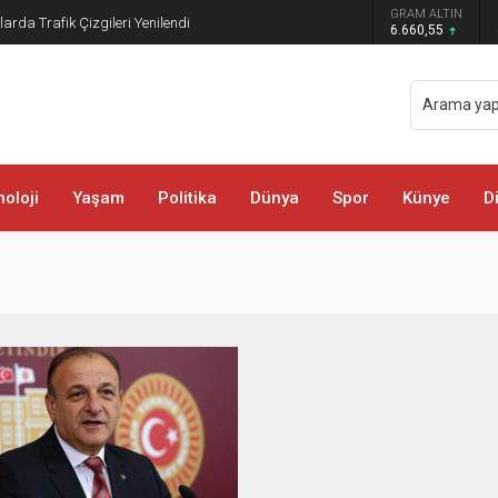
GRAM ALTIN
rda Trafik Çizgileri Yenilendi
6.660,55
oloji
Yaşam
Politika
Dünya
Spor
Künye
D