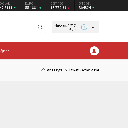
DOLAR
EURO
BIST 100
BITCOIN
47,7111
55,1881
13.779,39
$64824
Hakkari,
17
°C
Açık
iğer
Anasayfa
Etiket: Oktay Vural