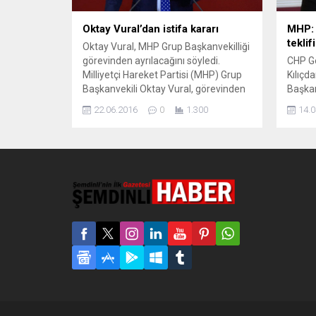
Oktay Vural’dan istifa kararı
MHP: 
teklif
Oktay Vural, MHP Grup Başkanvekilliği
görevinden ayrılacağını söyledi.
CHP G
Milliyetçi Hareket Partisi (MHP) Grup
Kılıçd
Başkanvekili Oktay Vural, görevinden
Başkan
ayrılacağını söyledi. MHP’de uzun
Parti’
22.06.2016
0
1.300
14.0
süredir tartışılan kurultay hafta sonu
millet
yapılmıştı. MHP Genel Başkan Devlet
düzenl
Bahçeli ve parti yönetiminin
verecek
katılmadığı kurultayda tüzükte
Hareke
yapılması planlanan 14 değişikliğin
Başkan
13’ü kabul edilmişti. Bu değişiklikler
316 mi
arasında 7 Haziran’dan sonra işlenen
Başkan
disiplin...
dokunu
ilişkin
açıkla