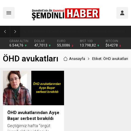
Yüksekova’da zehir tacirlerine darbe: Kıyafetlere emdirilmiş 13 kilo metamfetamin ele geçirildi
GRAM ALTIN
DOLAR
EURO
BIST 100
BITCOIN
6.544,76
47,7013
55,0086
13.798,82
$64278
ÖHD avukatları
Anasayfa
Etiket: ÖHD avukatları
ÖHD avukatlarından Ayşe
Başar serbest bırakıldı
Geçtiğimiz hafta “örgüt