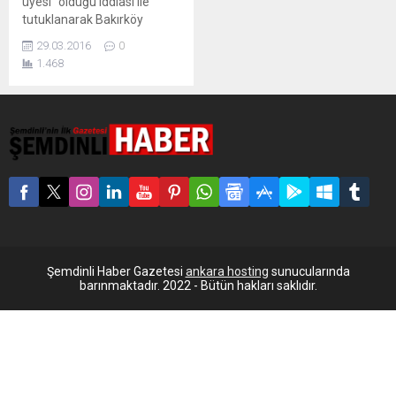
üyesi” olduğu iddiası ile
tutuklanarak Bakırköy
Cezaevi’ne gönderilen ÖHD
29.03.2016
0
üyesi avukat Ayşe Başar
1.468
avukatlarının yaptığı itiraz
sonucu serbest bırakıldı.
Özgürlükçü Hukukçular
Derneği’nden (ÖHD) Hüseyin
Boğatekin’le tutuklanan
Ayşe Başar serbest bırakıldı.
23 Mart’ta ÖHD üyesi avukat
Hüseyin Boğatekin ile
birlikte, “örgüt üyesi”
oldukları iddiası ile
tutuklanan avukat Ayşe
Başar,...
Şemdinli Haber Gazetesi
ankara hosting
sunucularında
barınmaktadır. 2022 - Bütün hakları saklıdır.