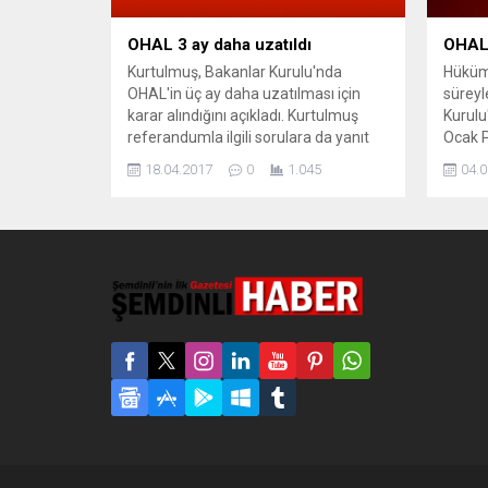
OHAL 3 ay daha uzatıldı
OHAL 
Kurtulmuş, Bakanlar Kurulu'nda
Hüküme
OHAL'in üç ay daha uzatılması için
süreyl
karar alındığını açıkladı. Kurtulmuş
Kurulu
referandumla ilgili sorulara da yanıt
Ocak P
verdi. Başbakan Yardımcısı ve
daha u
18.04.2017
0
1.045
04.0
Hükümet Sözcüsü Numan Kurtulmuş,
Tezke
referandumun ardından yapılan ilk
kabul 
Bakanlar Kurulu toplantısı sonrası
süreyl
açıklama yaptı. Sandık güvenliği
Cumhu
konusuna değinen Kurtulmuş,
onayı
böylesine önemli bir referandumun
Ocak't
millet iradesiyle gerçekleştiğini
söyledi. Türkiye’de yönetim...