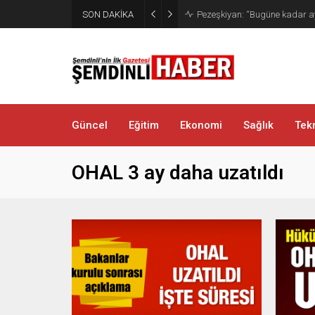
SON DAKİKA
Kaymakam Erdoğan Altınsu K
Güncel
Eğitim
Ekonomi
Sağlık
Tekn
OHAL 3 ay daha uzatıldı