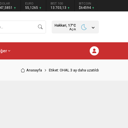
DOLAR
EURO
BIST 100
BITCOIN
47,5851
55,1265
13.703,13
$64594
Hakkari,
17
°C
Açık
iğer
Anasayfa
Etiket: OHAL 3 ay daha uzatıldı