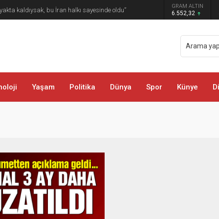
GRAM ALTIN
öyü ve Mezralarında Vatandaşlarla Buluştu
6.552,32
oloji
Yaşam
Politika
Dünya
Spor
Künye
D