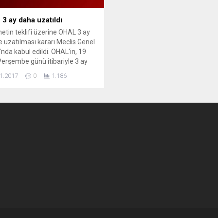
3 ay daha uzatıldı
tin teklifi üzerine OHAL 3 ay
e uzatılması kararı Meclis Genel
'nda kabul edildi. OHAL'in, 19
erşembe günü itibariyle 3 ay
zatılmasına ilişkin Başbakanlık
1.2017
0
1.186
resi, TBMM Genel Kurulu'nda
edildi. Böylece OHAL’in 3 ay
e uzatılması kabul edilmiş oldu.
rbaşkanı Tayyip Erdoğan'ın
 üzerine OHAL uygulaması 19
an...