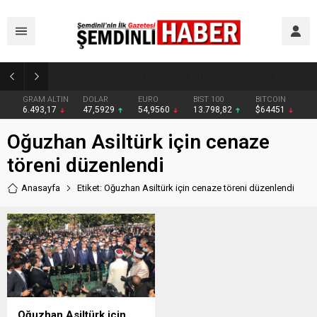
Yüksekova’da zehir tacirlerine darbe: Kıyafetlere emdirilmiş 13 kilo metamfetamin ele geçirildi
GRAM ALTIN
DOLAR
EURO
BIST 100
BITCOIN
6.493,17
47,5929
54,9560
13.798,82
$64451
Oğuzhan Asiltürk için cenaze
töreni düzenlendi
Anasayfa
Etiket: Oğuzhan Asiltürk için cenaze töreni düzenlendi
Oğuzhan Asiltürk için