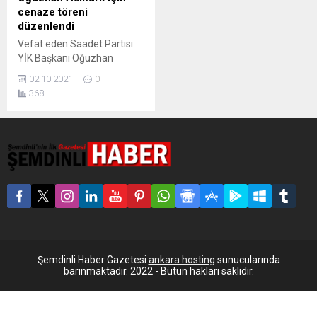
cenaze töreni
düzenlendi
Vefat eden Saadet Partisi
YİK Başkanı Oğuzhan
Asiltürk için düzenlenene
02.10.2021
0
cenaze töreninde
368
Cumhurbaşkanı Erdoğan
kısa bir konuşma yaptı.
Tedavi gördüğü hastanede
dün vefat eden Saadet
Partisi YİK Başkanı Oğuzhan
Asiltürk son yolculuğuna
uğurlandı. Cenazeye
Cumhurbaşkanı Erdoğan,
CHP Genel Başkanı Kemal
Kılıçdaroğlu, SAADET Genel
Başkanı Temel
Karamollaoğlu ve birçok
Şemdinli Haber Gazetesi
ankara hosting
sunucularında
siyasetçi katıldı....
barınmaktadır. 2022 - Bütün hakları saklıdır.