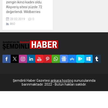
zengin ikinci kadını oldu.
Alışveriş sitesi yüzde 72
değerlendi. Wildberries
internet mağazasının sahibi
23.02.2019
0
Tatyana Bakalçuk,
860
Rusya’daki ikinci kadın
milyarder oldu. Bakalçuk’un
servetinin 1 milyar dolardan
fazla olduğu belirtildi.
Forbes’a göre, asıl mesleği
İngilizce öğretmenliği olan
Bakalçuk 2004 yılında eşi ile
birlikte kurduğu sitede başta
sadece Otto ve Quelle...
Şemdinli Haber Gazetesi
ankara hosting
sunucularında
barınmaktadır. 2022 - Bütün hakları saklıdır.