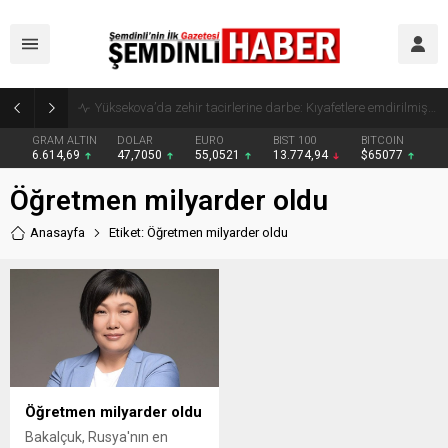
Yüksekova’da zehir tacirlerine darbe: Kıyafetlere emdirilmiş 13 kilo metamfetamin ele geçirildi
GRAM ALTIN
DOLAR
EURO
BIST 100
BITCOIN
6.614,69
47,7050
55,0521
13.774,94
$65077
Öğretmen milyarder oldu
Anasayfa
Etiket: Öğretmen milyarder oldu
Öğretmen milyarder oldu
Bakalçuk, Rusya'nın en