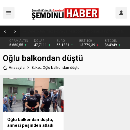
Şemdinli’de Cadde ve Kavşaklarda Trafik Çizgileri Yenilendi
GRAM ALTIN
DOLAR
EURO
BIST 100
BITCOIN
6.660,55
47,7111
55,1881
13.779,39
$64949
Oğlu balkondan düştü
Anasayfa
Etiket: Oğlu balkondan düştü
Oğlu balkondan düştü,
annesi peşinden atladı