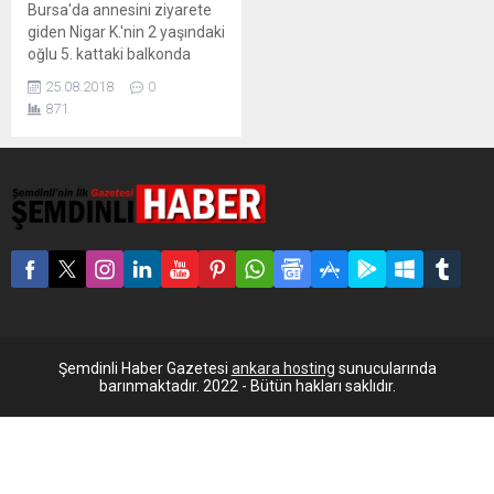
Bursa'da annesini ziyarete
giden Nigar K.'nin 2 yaşındaki
oğlu 5. kattaki balkonda
oynarken aşağı düştü. Sinir
25.08.2018
0
krizi geçiren anne de kendini
871
aşağıya attı. Çocuk öldü,
annenin sağlık durumu ağır…
Bursa’da, 36 yaşındaki Nigar
K., 4 katlı apartmanın en üst
katındaki dairenin
balkonunda oynayan oğlu 2
yaşındaki
Abdulvahap’ın düştüğünü
görünce, çığlık
atarak pencereden atladı.
Abdulvahap, kaldırıldığı
hastanede...
Şemdinli Haber Gazetesi
ankara hosting
sunucularında
barınmaktadır. 2022 - Bütün hakları saklıdır.