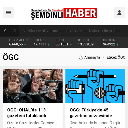
Yüksekovalı vatandaşın pratik zekası: Motosikletin arkasına el arabası bağlayarak üzerinde ot taşıdı
GRAM ALTIN
DOLAR
EURO
BIST 100
BITCOIN
6.660,55
47,7111
55,1881
13.779,39
$64922
ÖGC
Anasayfa
Etiket: ÖGC
ÖGC: OHAL’de 113
ÖGC: Türkiye’de 45
gazeteci tutuklandı
gazeteci cezaevinde
Özgür Gazeteciler Cemiyeti,
Diyarbakır’da bulunan Özgür