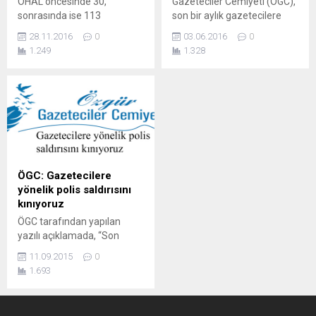
OHAL öncesinde 30,
Gazeteciler Cemiyeti (ÖGC),
sonrasında ise 113
son bir aylık gazetecilere
gazetecinin tutuklandığını
yönelik baskı, şiddet ve
28.11.2016
0
03.06.2016
0
halen 142 gazetecinin
tutuklama raporunu
1.249
1.328
cezaevinde olduğunu yazdı.
açıkladı. ÖGC, Türkiye
Kanun Hükmünde
genelinde 45 gazetecinin
Kararname (KHK) ile
cezaevinde olduğuna dikkat
kapısına mühür vurulan
çekerek, tutuklu gazeteciler
Özgür Gazeteciler Cemiyeti
için haber nöbeti ve tanıklık
(ÖGC), 24 Temmuz
günleri kampanyası
2015’ten bugüne kadar
başlatacaklarını belirtti.
geçen sürede basına yönelik
baskıya dair bir rapor
ÖGC: Gazetecilere
açıkladı. Rapora göre geçen
yönelik polis saldırısını
16 ayda toplam 143...
kınıyoruz
ÖGC tarafından yapılan
yazılı açıklamada, “Son
dönemde bölgede haber
11.09.2015
0
takibi yapan gazetecilere
1.693
yönelik saldırılar arttı. En son
Erciş, Diyarbakır ve Nusaybin
de haber takibi yapan DİHA,