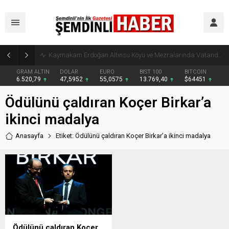
Kaymakam Erdoğan Altınsu Köyü ve Mezralarında Vatandaşlarla Buluştu
GRAM ALTIN
DOLAR
EURO
BIST 100
BITCOIN
6.520,79
47,5952
55,0575
13.769,40
$64451
Ödülünü çaldıran Koçer Birkar’a
ikinci madalya
Anasayfa
Etiket: Ödülünü çaldıran Koçer Birkar’a ikinci madalya
Ödülünü çaldıran Koçer