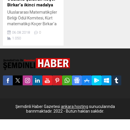
Birkar’a ikinci madalya
Uluslararası Matematikçiler
Birliği Ödül Komitesi, Kürt
matematikçi Koçer Birkar'a
ödül töreni sonrası çalınan
06.08.2018
0
madalyanın aynısını yeniden
1.050
takdim etti. Uluslararası
Matematikçiler Birliği Ödül
Komitesi, madalyası
kaybolan Koçer Birkar’a
yeniden ödül verdi.
Brezilya’nın Rio de Janeiro
kentinde 1 Ağustos’ta
düzenlenen Uluslararası
Matematikçiler
Kongresi’nde, matematik
alanının “Nobel”i olarak
kabul edilen Fields
Şemdinli Haber Gazetesi
ankara hosting
sunucularında
Madalyası ödülünü...
barınmaktadır. 2022 - Bütün hakları saklıdır.