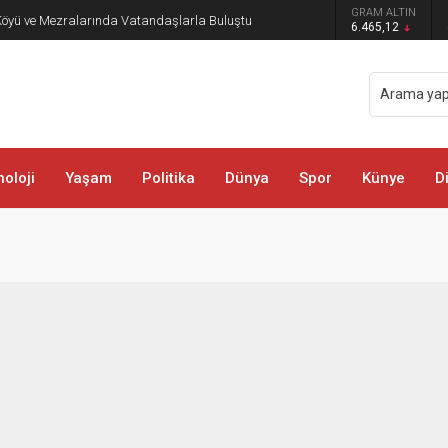
GRAM ALTIN
öyü ve Mezralarında Vatandaşlarla Buluştu
6.465,12
oloji
Yaşam
Politika
Dünya
Spor
Künye
D