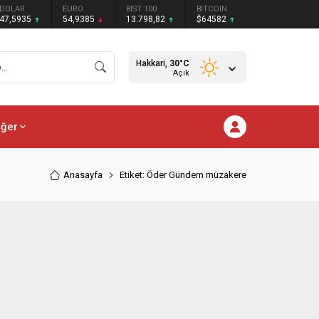
DOLAR
EURO
BIST 100
BITCOIN
47,5935
54,9385
13.798,82
$64582
Hakkari,
30
°C
Açık
iğer
Anasayfa
Etiket: Öder Gündem müzakere