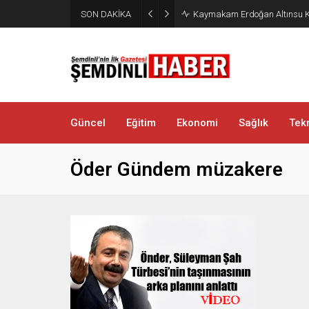
SON DAKİKA
Kaymakam Erdoğan Altınsu K
Güncel
Eğitim
Ekonomi
Sağlık
Tekn
Öder Gündem müzakere