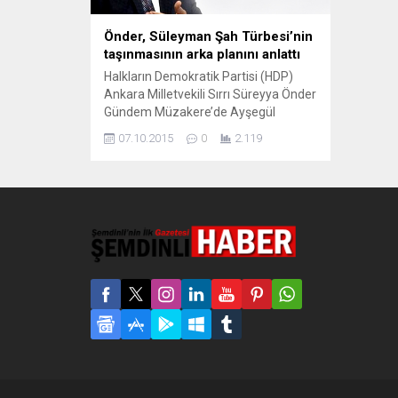
Önder, Süleyman Şah Türbesi’nin
taşınmasının arka planını anlattı
Halkların Demokratik Partisi (HDP)
Ankara Milletvekili Sırrı Süreyya Önder
Gündem Müzakere’de Ayşegül
Doğan’ın sorularını yanıtladı. Önder 6-
07.10.2015
0
2.119
7 Ekim Kobani olayları ve Süleyman
Şah operasyonuna ilişkin önemli
açıklamalarda bulundu. Önder’in
Meclis kürsüsünde “Süleyman Şah
Türbesi’nin taşınmasını Sinirlioğlu ile
ben organize ettim” şeklindeki
sözlerine Başbakan Ahmet
Davutoğlu, Almanya’da yanıt vermişti.
Davutoğlu Önder’in...