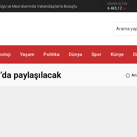
GRAM ALTIN
öyü ve Mezralarında Vatandaşlarla Buluştu
6.465,12
oloji
Yaşam
Politika
Dünya
Spor
Künye
D
’da paylaşılacak
An