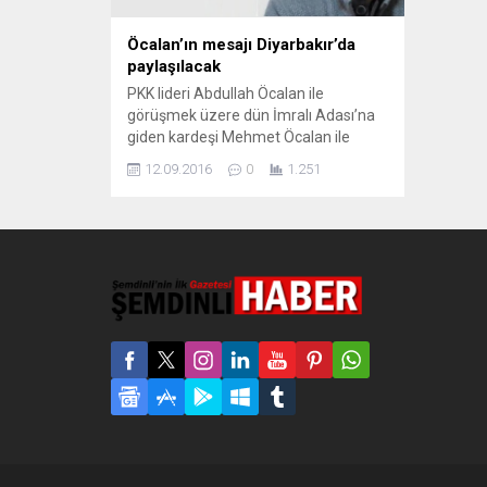
Öcalan’ın mesajı Diyarbakır’da
paylaşılacak
PKK lideri Abdullah Öcalan ile
görüşmek üzere dün İmralı Adası’na
giden kardeşi Mehmet Öcalan ile
Asrın Hukuk Bürosu avukatları bugün
12.09.2016
0
1.251
İstanbul’dan Diyarbakır’a hareket etti.
Öcalan ile yapılan görüşmenin
ayrıntılarının burada açıklanması
bekleniyor. PKK lideri Abdullah Öcalan
ile görüşmek üzere dün Adalet
Bakanlığı tarafından verilen izin ile
İmralı Adası’na giden kardeşi...