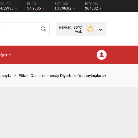
DOLAR
EURO
BIST 100
BITCOIN
47,5935
54,9385
13.798,82
$64582
Hakkari,
30
°C
Açık
iğer
asayfa
Etiket: Öcalan’ın mesajı Diyarbakır’da paylaşılacak