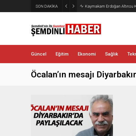
SON DAKİKA
Kaymakam Erdoğan Altınsu K
Güncel
Eğitim
Ekonomi
Sağlık
Tekn
Öcalan’ın mesajı Diyarbakır